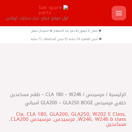
خطي
لى
اول موقع قطع غيار سيارات اونلاين
لمحتوى
🛡️ ضمان 6 شهور 💵 دفع عند الاستلام 🔄 استبدال سهل
🚚 شحن القاهرة 24 ساعة 📦 شحن المحافظات 72 ساعة
كمية
CLA
180
-
الرئيسية
/
مرسيدس
/ CLA 180 – W246 – طقم مساعدين
W246
خلفي مرسيدس GLA200 – GLA250 BOGE اسباني
-
Cla
,
CLA 180
,
GLA200
,
GLA250
,
W202 E Class
,
طقم
W246 b class
,
W246
,
مرسيدس
,
مرسيدس CLA200
,
مساعدين
مساعدين