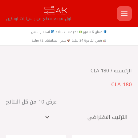
خطي
لى
اول موقع قطع غيار سيارات اونلاين
لمحتوى
ضمان 6 شهور
دفع عند الاستلام
استبدال سهل
شحن القاهرة 24 ساعة
شحن المحافظات 72 ساعة
الرئيسية
/ CLA 180
CLA 180
عرض ⁦10⁩ من كل النتائج