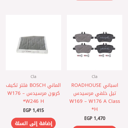
Cla
Cla
اسباني ROADHOUSE
الماني BOSCH فلتر تكيف
تيل خلفي مرسيدس
كربون مرسيدس W176 –
W246 H*
W169 – W176 A Class
H*
EGP
1,415
EGP
1,470
إضافة إلى السلة