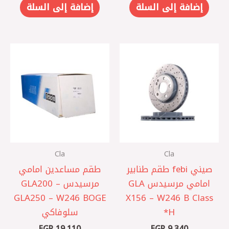
إضافة إلى السلة
إضافة إلى السلة
Cla
Cla
صيني febi طقم طنابير
‎طقم مساعدين امامي
امامي مرسيدس GLA
مرسيدس GLA200 –
GLA250 – W246 BOGE
X156 – W246 B Class
H*
سلوفاكي
EGP
19,110
EGP
9,340