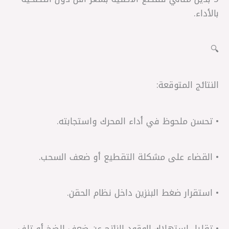
بالأداء.
🔍
النتائج المتوقعة:
• تحسن ملحوظ في أداء المحرك واستجابته.
• القضاء على مشكلة التقطيع أو ضعف السحب.
• استقرار ضغط البنزين داخل نظام الحقن.
• تقليل استهلاك الوقود الناتج عن ضعف الضخ أو تلف