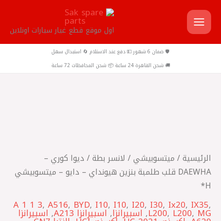
خطي
لى
اول موقع قطع غيار سيارات اونلاين
لمحتوى
🛡️ ضمان 6 شهور 💵 دفع عند الاستلام 🔄 استبدال سهل
🚚 شحن القاهرة 24 ساعة 📦 شحن المحافظات 72 ساعة
كمية
ديوا
كوري
-
الرئيسية
/
ميتسوبيشي
/
لانسر بطة
/ ديوا كوري –
DAEWHA
DAEWHA قلب طلمبة بنزين هيونداي – دايو – ميتسوبيشي
قلب
H*
طلمبة
A 1 1 3
,
A516
,
BYD
,
I10
,
I10
,
I20
,
I30
,
Ix20
,
IX35
,
بنزين
MG
,
L200
,
L200
,
اسبيرانزا
,
اسبيرانزا A213
,
اسبيرانزا