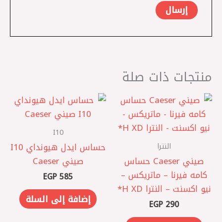
منتجات ذات صلة
I10
النترا
حساس ايدل هيونداي I10
صيني Caeser حساس
صيني Caeser
كامه فيرنا – ماتريكس –
EGP
585
نيو اكسنت – النترا XD ‏H*
إضافة إلى السلة
EGP
290