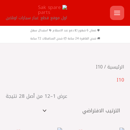
خطي
لى
اول موقع قطع غيار سيارات اونلاين
لمحتوى
🛡️ ضمان 6 شهور 💵 دفع عند الاستلام 🔄 استبدال سهل
🚚 شحن القاهرة 24 ساعة 📦 شحن المحافظات 72 ساعة
الرئيسية
/ I10
I10
عرض 1–12 من أصل 28 نتيجة