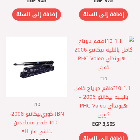
EGP
405
EGP
975
إضافة إلى السلة
إضافة إلى السلة
I10
I10 1.1 ‎طقم دبرياج كامل
بالبلية بيكانتو 2006 –
I10
هيونداي PHC Valeo
IBN كوري ‎بيكانتو 2008-
كوري
I10 ‎ طقم مساعدين
EGP
3,595
خلفي غاز H*
إضافة إلى السلة