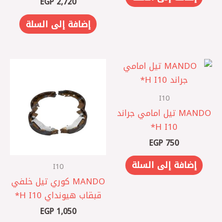
EGP
2,720
إضافة إلى السلة
I10
MANDO تيل امامي جراند
I10 ‏H*
EGP
750
إضافة إلى السلة
I10
MANDO كوري تيل خلفي
قبقاب هيونداي I10 ‏H*
EGP
1,050