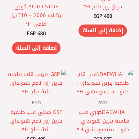
بنزين زور ناعم H*
AUTO STOP كوري
‎بيكانتو 2006 – I10 تيل
EGP
490
امامي H*
إضافة إلى السلة
EGP
680
إضافة إلى السلة
BYD
BYD
DAEWHA ‎كوري ‎قلب
GSP صيني ‎قلب طلمبة
طلمبة بنزين هيونداي –
بنزين زور ناعم هيونداي
دايو – ميتسوبيشي H*
علبة صاج H*