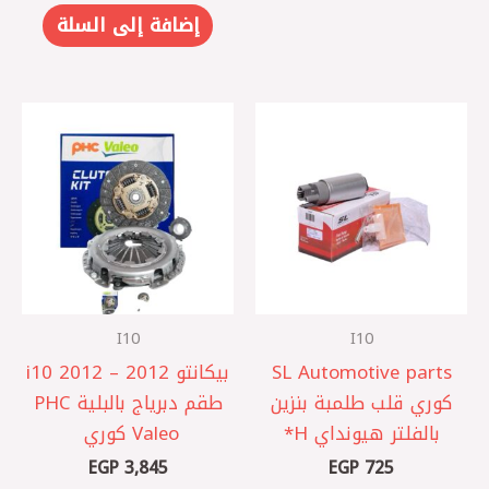
إضافة إلى السلة
I10
I10
SL Automotive parts
بيكانتو 2012 – i10 2012
كوري ‎قلب طلمبة بنزين
‎طقم دبرياج بالبلية PHC
بالفلتر هيونداي H*
Valeo كوري ‎
EGP
3,845
EGP
725