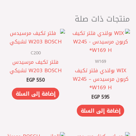
منتجات ذات صلة
C200
W169
فلتر تكيف مرسيدس
WIX بولندي فلتر تكيف
W203 BOSCH تشيكي
كربون مرسيدس W245 –
EGP
550
W169 H*
إضافة إلى السلة
EGP
595
إضافة إلى السلة