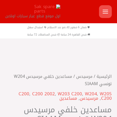
خطي
لى
اول موقع قطع غيار سيارات اونلاين
لمحتوى
🛡️ ضمان 6 شهور 💵 دفع عند الاستلام 🔄 استبدال سهل
🚚 شحن القاهرة 24 ساعة 📦 شحن المحافظات 72 ساعة
كمية
مساعدين
خلفي
الرئيسية
/
مرسيدس
/ مساعدين خلفي مرسيدس W204
مرسيدس
تونسي SIAAM
W204
C200
,
C200 2002
,
W203 C200
,
W204
,
W205
تونسي
C200
,
مرسيدس
,
مساعدين
SIAAM
مساعدين خلفي مرسيدس