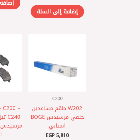
إضافة 
إضافة إلى السلة
C200
W202 طقم مساعدين
 C200 –
خلفي مرسيدس BOGE
C240
اسباني
ا
EGP
5,810