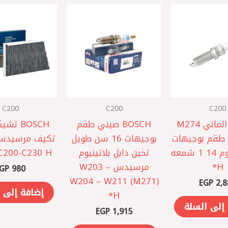
C200
C200
C200
BOSCH الماني M274
BOSCH صيني ‎طقم
BOSCH ت
مرسيدس ‎طقم بوجيهات
بوجيهات 16 سن طويل
دابل اريديوم 14 1 شمعه
تخين دابل بلاتينيوم
C200-C230 H*
H*
مرسيدس W203 –
GP
980
W204 – W211 (M271)
EGP
2,8
إضافة إلى 
H*
إلى السلة
EGP
1,915