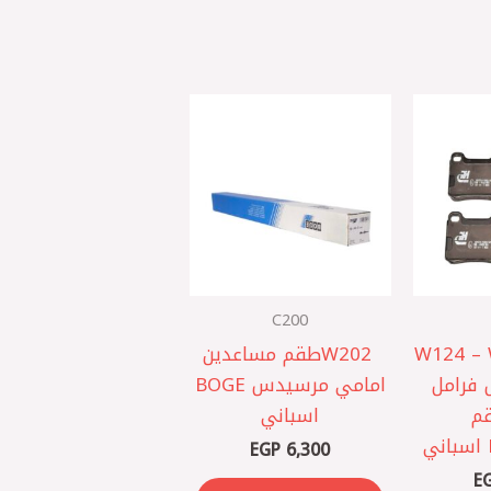
C200
W124 –
W202 ‎طقم مساعدين
س ‎تيل فرامل
امامي مرسيدس BOGE
م
اسباني
EGP
6,300
E