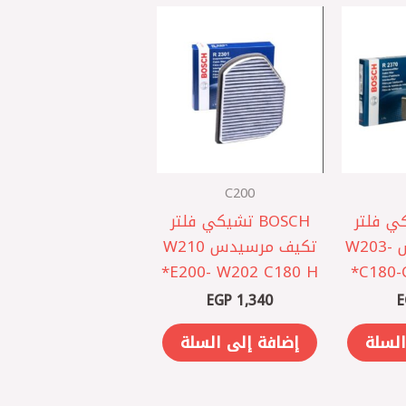
C200
شيكي فلتر
BOSCH تشيكي فلتر
تكيف مرسيدس W203-
تكيف مرسيدس W210
E200- W202 C180 H*
C180-
EGP
1,340
E
السلة
إضافة إلى السلة