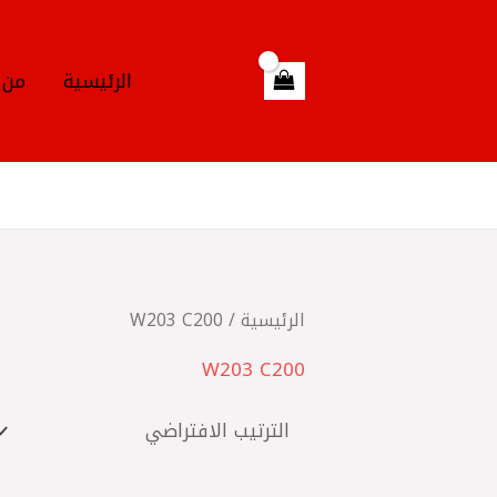
خطي
لى
لمحتوى
الرئيسية
من 
الرئيسية
/ W203 C200
W203 C200