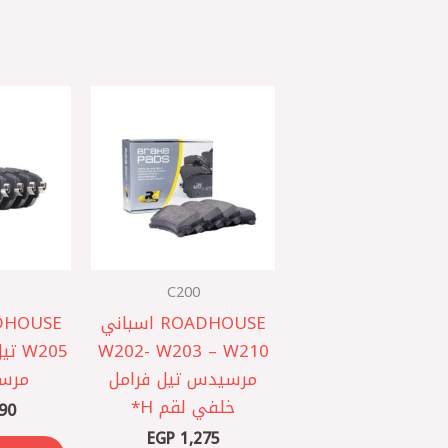
C200
ROADHOUSE اسباني
W202- W203 – W210
W205
مرسيدس ‎تيل فرامل
مرسي
خلفي لقم H*
90
EGP
1,275