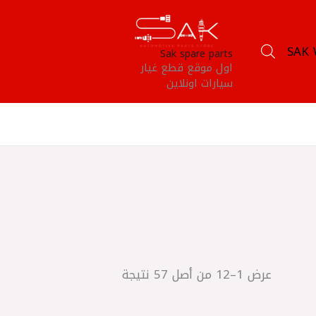
SAK 
Sak spare parts
اول موقع قطع غيار
سيارات اونلاين
عرض 1–12 من أصل 57 نتيجة