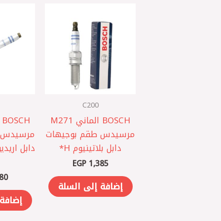
C200
BOSCH الماني M271
مرسيدس ‎طقم بوجيهات
دابل بلاتينيوم H*
EGP
1,385
80
إضافة إلى السلة
إضافة 