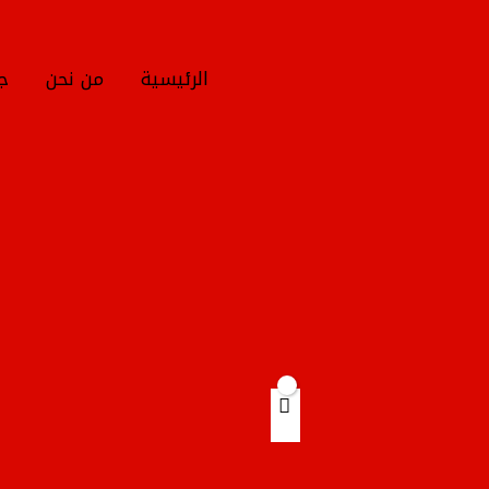
خطي
لى
لمحتوى
الرئيسية
من نحن
جم
Products
search