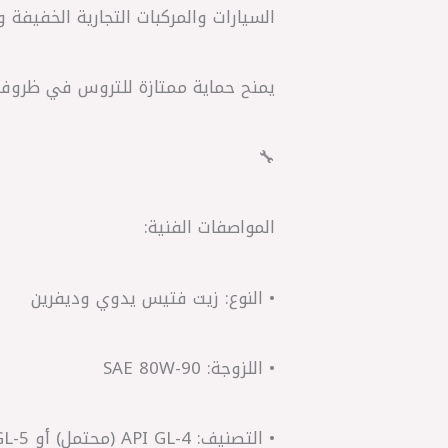
السيارات والمركبات التجارية الخفيفة 
يمنح حماية ممتازة للتروس في ظروف ا
🔧
المواصفات الفنية:
• النوع: زيت فتيس يدوي وديفرين
• اللزوجة: SAE 80W-90
• التصنيف: API GL-4 (محتمل) أو GL-5 حسب التسمية الدقيقة