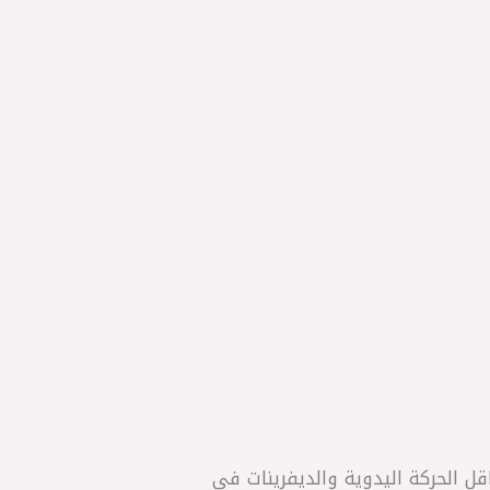
، مصمم للعمل في نواقل الحركة اليدوية والديفرينات في