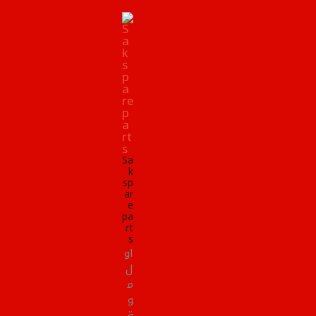
Sa
k
sp
ar
e
pa
rt
s
او
ل
م
و
ق