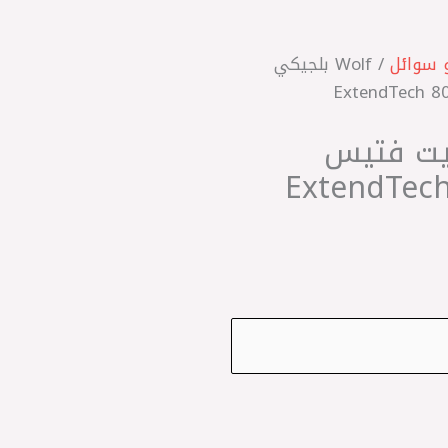
 سوائل
/ Wolf بلجيكي
‎والف زيت فتيس
 ExtendTech 80W90