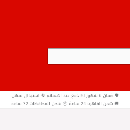
🛡️ ضمان 6 شهور 💵 دفع عند الاستلام 🔄 استبدال سهل
🚚 شحن القاهرة 24 ساعة 📦 شحن المحافظات 72 ساعة