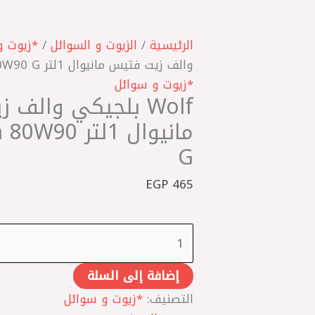
كمية
Wolf
بلجيكي
الرئيسية
/
الزيوت و السوائل
/
*زيوت و
‎والف
زيت
*زيوت و سوائل
Wolf بلجيكي 
فتيس
مانيوال
مانيوال 1لتر
1لتر
G
ExtendTech
80W90
EGP
465
G
إضافة إلى السلة
التصنيف:
*زيوت و سوائل