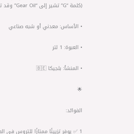
(كلمة “G” تشير إلى “Gear Oil” وقد تختلف دقتها حسب العبوة الفعلية)
• الأساس: معدني أو شبه صناعي
• العبوة: 1 لتر
• المنشأ: بلجيكا 🇧🇪
🌟
الفوائد:
1 ✅ يوفر تزييتًا ممتازًا للتروس في الفتيس اليدوي والديفرين.