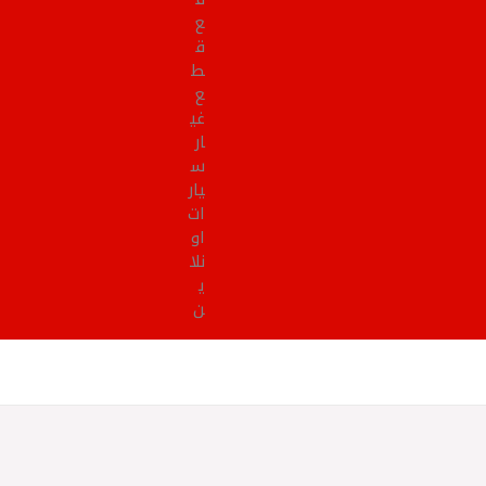
ع
ق
ط
ع
غي
ار
س
يار
ات
او
نلا
ي
ن