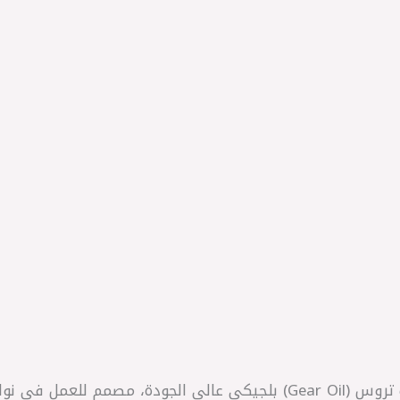
Wolf ExtendTech 80W90 G هو زيت تروس (Gear Oil) بلجيكي عالي الجودة