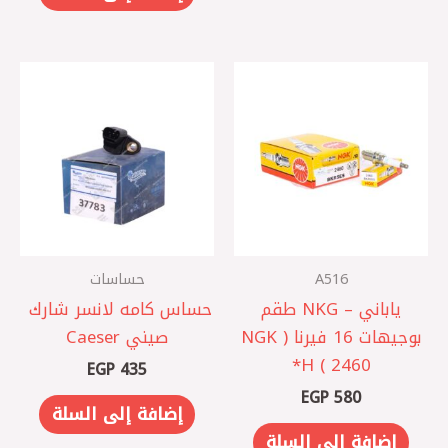
A516
حساسات
ياباني – NKG طقم
حساس كامه لانسر شارك ‏
بوجيهات 16 فيرنا ( NGK
صيني Caeser
2460 ) H*
EGP
435
EGP
580
إضافة إلى السلة
إضافة إلى السلة