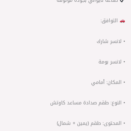
صناعة تايواني بجودة موثوقة
التوافق:
• لانسر شارك
• لانسر بومة
• المكان: أمامي
• النوع: طقم صدادة مساعد كاوتش
• المحتوى: طقم (يمين + شمال)