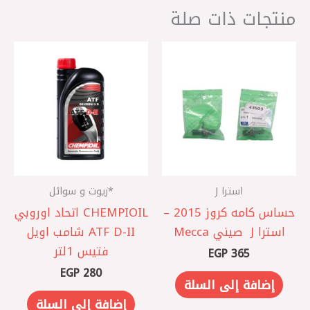
منتجات ذات صلة
استرا J
*زيوت و سوائل
حساس كامه كروز 2015 –
CHEMPIOIL اتحاد اوروبي
استرا J ‏ صيني Mecca
ATF D-II شامب اويل
فتيس 1لتر
EGP
365
EGP
280
إضافة إلى السلة
إضافة إلى السلة