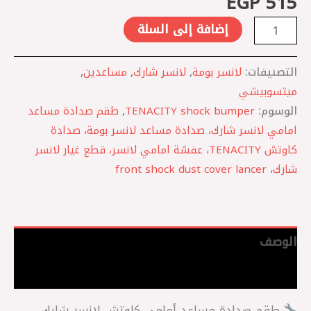
EGP
515
إضافة إلى السلة
التصنيفات:
لانسر بومة
,
لانسر شارك
,
مساعدين
,
ميتسوبيشي
الوسوم:
TENACITY shock bumper
,
طقم صدادة مساعد
امامي لانسر شارك، صدادة مساعد لانسر بومة، صدادة
كاوتش TENACITY، عفشة امامي لانسر، قطع غيار لانسر
شارك، front shock dust cover lancer
الوصف
مراجعات (0)
طقم صدادة مساعد أمامي كاوتش لانسر شارك –