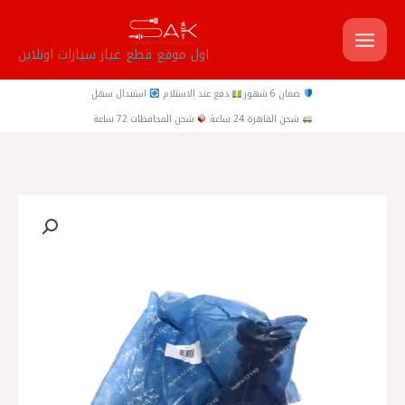
خطي
لى
اول موقع قطع غيار سيارات اونلاين
لمحتوى
ضمان 6 شهور
دفع عند الاستلام
استبدال سهل
شحن القاهرة 24 ساعة
شحن المحافظات 72 ساعة
كمية
طقم
صدادة
مساعد
امامي
كاوتش
لانسر
شارك