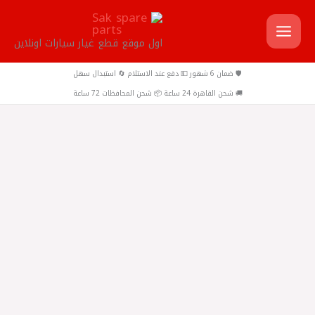
خطي
لى
اول موقع قطع غيار سيارات اونلاين
لمحتوى
🛡️ ضمان 6 شهور 💵 دفع عند الاستلام 🔄 استبدال سهل
🚚 شحن القاهرة 24 ساعة 📦 شحن المحافظات 72 ساعة
كمية
Shell
-
شل
سبراكس
باور
و
فتيس