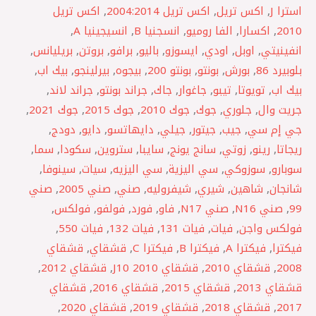
استرا J
,
اكس تريل
,
اكس تريل 2004:2014
,
اكس تريل
2010
,
اكسارا
,
الفا روميو
,
انسجنيا B
,
انسيجينيا A
,
انفينيتي
,
اوبل
,
اودي
,
ايسوزو
,
باليو
,
برافو
,
بروتن
,
بريليانس
,
بلوبيرد 86
,
بورش
,
بونتو
,
بونتو 200
,
بيجوه
,
بيرلينجو
,
بيك اب
,
بيك اب
,
تويوتا
,
تيبو
,
جاغوار
,
جاك
,
جراند بونتو
,
جراند لاند
,
جريت وال
,
جلوري
,
جوك
,
جوك 2010
,
جوك 2015
,
جوك 2021
,
جي إم سي
,
جيب
,
جيتور
,
جيلي
,
دايهاتسو
,
دايو
,
دودج
,
ريجاتا
,
رينو
,
زوتي
,
سانج يونج
,
سايبا
,
ستروين
,
سكودا
,
سما
,
سوبارو
,
سوزوكي
,
سي اليزية
,
سي اليزيه
,
سيات
,
سينوفا
,
شانجان
,
شاهين
,
شيري
,
شيفروليه
,
صني
,
صني 2005
,
صني
99
,
صني N16
,
صني N17
,
فاو
,
فورد
,
فولفو
,
فولكس
,
فولكس واجن
,
فيات
,
فيات 131
,
فيات 132
,
فيات 550
,
فيكترا
,
فيكترا A
,
فيكترا B
,
فيكترا C
,
قشقاي
,
قشقاي
2008
,
قشقاي 2010
,
قشقاي 2010 J10
,
قشقاي 2012
,
قشقاي 2013
,
قشقاي 2015
,
قشقاي 2016
,
قشقاي
2017
,
قشقاي 2018
,
قشقاي 2019
,
قشقاي 2020
,