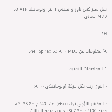
شل سبراكس باور و فتيس 1 لتر اوتوماتيك S3 ATF
MD3 عماني
H*
🔍 معلومات عن Shell Spirax S3 ATF MD3
1 المواصفات التقنية
◦ النوع: زيت نقل حركة أوتوماتيكي (ATF).
◦ المؤشر اللزَجِي (Viscosity): عند 40° م ~ 33.8 cSt،
وعند 100° م ~ 7.3 cSt حسب ورقة البيانات.