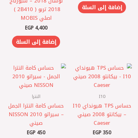
توسان 2018 – سبورتاج
إضافة إلى السلة
2018 تربو ( 2B410 ) ‏
اصلي MOBIS
EGP
4,400
إضافة إلى السلة
I10
النترا
حساس TPS هيونداي I10
حساس كامة النترا الجمل
– بيكانتو 2008 صيني
– سيراتو 2010 NISSON
Caeser
صيني
EGP
450
EGP
350