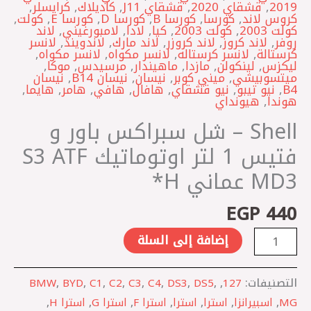
2019
,
قشقاي 2020
,
قشقاي J11
,
كاديلاك
,
كرايسلر
,
كروس لاند
,
كورسا
,
كورسا B
,
كورسا D
,
كورسا E
,
كولت
,
كولت 2003
,
كولت 2003
,
كيا
,
لادا
,
لامبورغيني
,
لاند
روفر
,
لاند كروز
,
لاند كروزر
,
لاند مارك
,
لاندويند
,
لانسر
كرستالة
,
لانسر كرستاله
,
لانسر مكواه
,
لانسر مكواه
,
ليكزس
,
لينكولن
,
مازدا
,
ماهيندار
,
مرسيدس
,
موكا
,
ميتسوبيشي
,
ميني كوبر
,
نيسان
,
نيسان B14
,
نيسان
B4
,
نيو تيبو
,
نيو قشقاي
,
هافال
,
هافي
,
هامر
,
هايما
,
هوندا
,
هيونداي
Shell – شل سبراكس باور و
فتيس 1 لتر اوتوماتيك S3 ATF
MD3 عماني H*
EGP
440
إضافة إلى السلة
التصنيفات:
127
,
,
DS5
,
DS3
,
C4
,
C3
,
C2
,
C1
,
BYD
,
BMW
MG
,
اسبيرانزا
,
استرا
,
استرا
,
استرا F
,
استرا G
,
استرا H
,