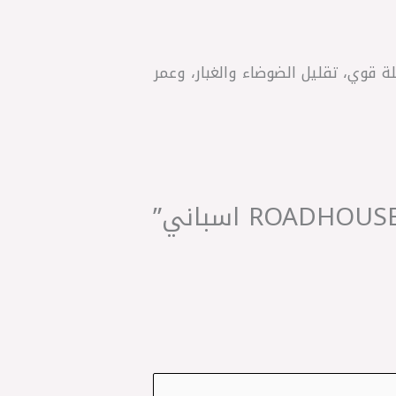
 لمرسيدس W201. جودة أوروبية، أداء فرملة قوي، تقليل الضوضاء والغبار، وعمر