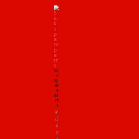
Sa
k
sp
ar
e
pa
rt
s
او
ل
م
و
ق