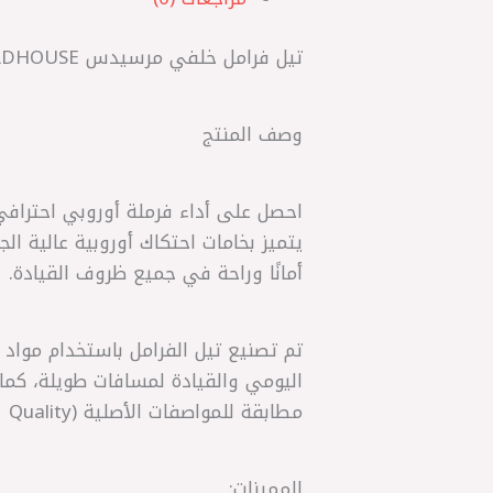
تيل فرامل خلفي مرسيدس W201 | ROADHOUSE إسباني
وصف المنتج
يتميز بخامات احتكاك أوروبية عالية الج
أمانًا وراحة في جميع ظروف القيادة.
تم تصنيع تيل الفرامل باستخدام مواد ا
اليومي والقيادة لمسافات طويلة، كما
مطابقة للمواصفات الأصلية (OEM Quality) لضمان التوافق المثالي وسهولة التركيب.
المميزات: