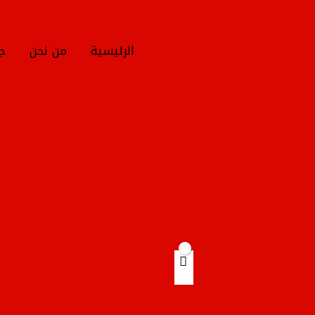
خطي
لى
لمحتوى
الرئيسية
من نحن
جم
Products
search