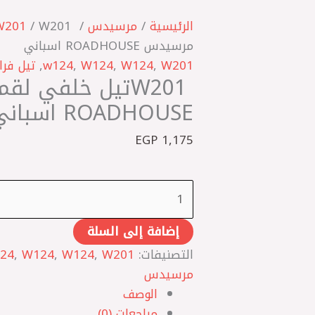
كمية
W201
الرئيسية
/
مرسيدس
/
W201
‎تيل
مرسيدس ROADHOUSE اسباني
خلفي
W201
,
W124
,
W124
,
w124
,
تيل فرا
W201 ‎تيل خلفي 
لقم
مرسيدس
ROADHOUSE اسباني
ROADHOUSE
EGP
1,175
اسباني
إضافة إلى السلة
التصنيفات:
W201
,
W124
,
W124
,
24
مرسيدس
الوصف
مراجعات (0)