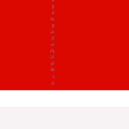
ع
ق
ط
ع
غي
ار
س
يار
ات
او
نلا
ي
ن