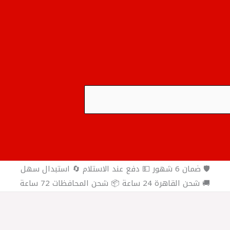
🛡️ ضمان 6 شهور 💵 دفع عند الاستلام 🔄 استبدال سهل
🚚 شحن القاهرة 24 ساعة 📦 شحن المحافظات 72 ساعة