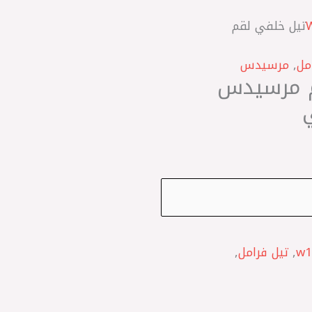
/ W201 ‎تيل خلفي لقم
مل
,
مرسيدس
لقم مرسيدس
w1
,
تيل فرامل
,