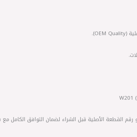
OEM ).
ات.