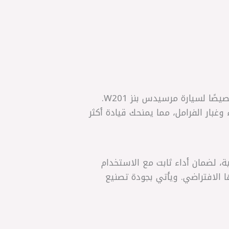
احصل على أداء فرملة أوروبي احترافي مع تيل الفرامل الخلفي ROADHOUSE الإسباني المصمم خصيصًا لسيارة مرسيدس بنز W201.
 وغبار الفرامل، مما يمنحك قيادة أكثر
ية، لضمان أداء ثابت مع الاستخدام
 الافتراضي. ويأتي بجودة تصنيع