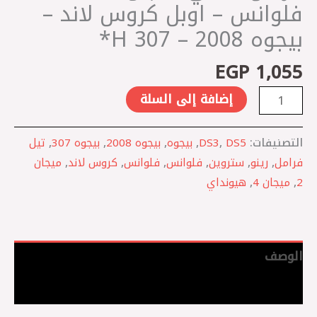
فلوانس – اوبل كروس لاند –
بيجوه 2008 – 307 H*
EGP
1,055
إضافة إلى السلة
التصنيفات:
DS5
,
DS3
,
بيجوه
,
بيجوه 2008
,
بيجوه 307
,
تيل
فرامل
,
رينو
,
ستروين
,
فلوانس
,
فلوانس
,
كروس لاند
,
ميجان
2
,
ميجان 4
,
هيونداي
الوصف
مراجعات (0)