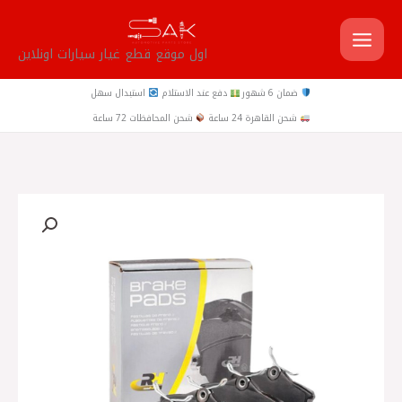
خطي
لى
اول موقع قطع غيار سيارات اونلاين
لمحتوى
ضمان 6 شهور
دفع عند الاستلام
استبدال سهل
شحن القاهرة 24 ساعة
شحن المحافظات 72 ساعة
كمية
ROADHOUSE
اسباني
تيل
فرامل
خلفي
ميجان
4