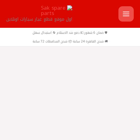
خطي
لى
اول موقع قطع غيار سيارات اونلاين
لمحتوى
🛡️ ضمان 6 شهور 💵 دفع عند الاستلام 🔄 استبدال سهل
🚚 شحن القاهرة 24 ساعة 📦 شحن المحافظات 72 ساعة
كمية
تيل
امامي
كنز
نيو
لوجان
مانوال
2014