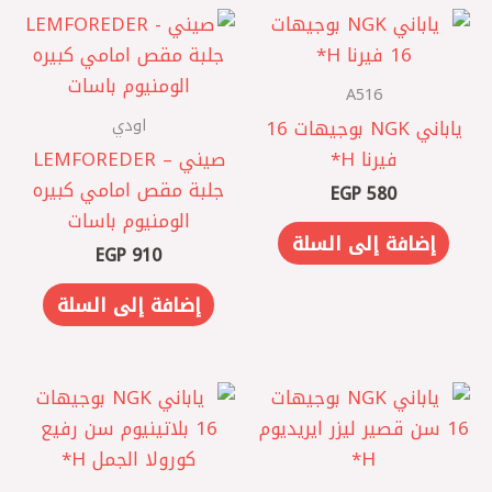
A516
اودي
ياباني NGK بوجيهات 16
فيرنا H*
صيني – LEMFOREDER
جلبة مقص امامي كبيره
EGP
580
الومنيوم باسات
إضافة إلى السلة
EGP
910
إضافة إلى السلة