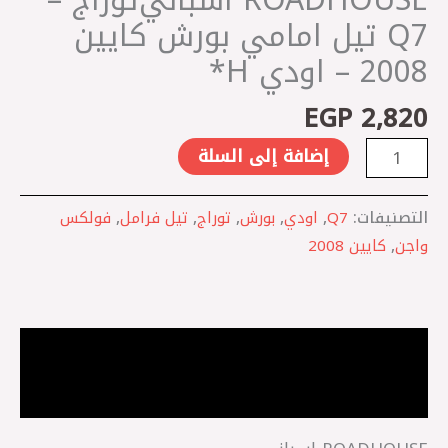
بورش
Q7 تيل امامي بورش كايين
كايين
2008 – اودي H*
2008
-
EGP
2,820
اودي
H*
إضافة إلى السلة
التصنيفات:
Q7
,
اودي
,
بورش
,
توراج
,
تيل فرامل
,
فولكس
واجن
,
كايين 2008
الوصف
مراجعات (0)