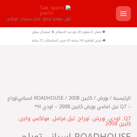
خطي
لى
اول موقع قطع غيار سيارات اونلاين
لمحتوى
🛡️ ضمان 6 شهور 💵 دفع عند الاستلام 🔄 استبدال سهل
🚚 شحن القاهرة 24 ساعة 📦 شحن المحافظات 72 ساعة
كمية
ROADHOUSE
اسباني
‎توراج
الرئيسية
/
بورش
/
كايين 2008
/ ROADHOUSE اسباني ‎توراج
-
– Q7 تيل امامي بورش كايين 2008 – اودي H*
Q7
Q7
,
اودي
,
بورش
,
توراج
,
تيل فرامل
,
فولكس واجن
,
تيل
كايين 2008
امامي
ROADHOUSE اسباني ‎توراج –