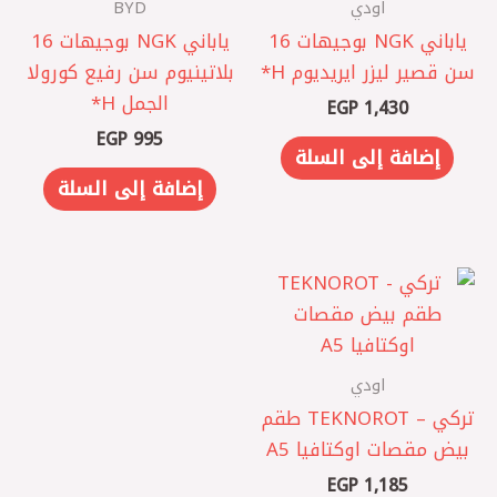
اودي
BYD
ياباني NGK بوجيهات 16
ياباني NGK بوجيهات 16
سن قصير ليزر ايريديوم H*
بلاتينيوم سن رفيع كورولا
الجمل H*
EGP
1,430
EGP
995
إضافة إلى السلة
إضافة إلى السلة
اودي
تركي – TEKNOROT طقم
بيض مقصات اوكتافيا A5
EGP
1,185