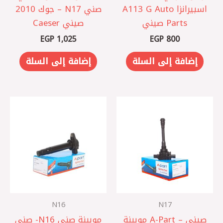
اسبيرانزا A113 G Auto
صني N17 – جوك 2010
Parts صيني
صيني Caeser
EGP
1,025
EGP
800
إضافة إلى السلة
إضافة إلى السلة
N16
N17
صيني – A-Part موبينة
موبينة صني N16- صني