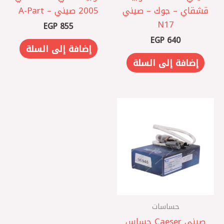
قشقاي – جوك – صيني
2005 صيني – A-Part
N17
EGP
855
EGP
640
إضافة إلى السلة
إضافة إلى السلة
حساسات
صيني Caeser حساس