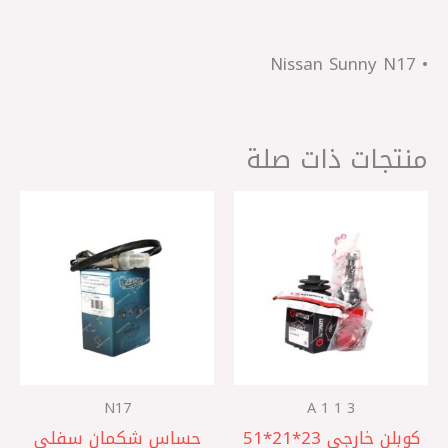
• Nissan Sunny N17
منتجات ذات صلة
N17
A 1 1 3
كوبلن خارجي 23*21*51
حساس شكمان سفلي