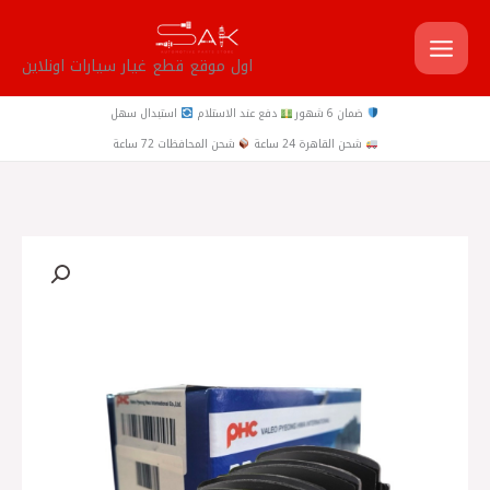
خطي
لى
اول موقع قطع غيار سيارات اونلاين
لمحتوى
ضمان 6 شهور
دفع عند الاستلام
استبدال سهل
شحن القاهرة 24 ساعة
شحن المحافظات 72 ساعة
كمية
داستر
2015
-
N17
تيل
امامي
صني