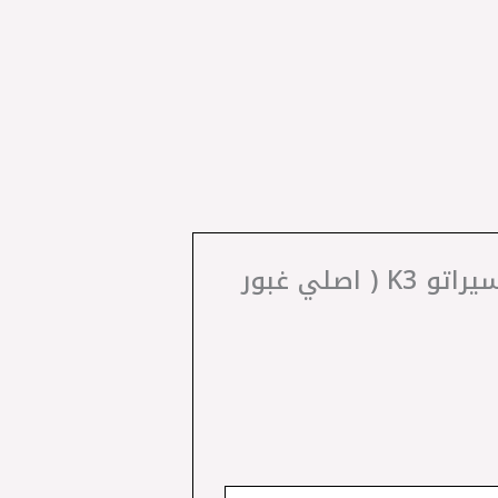
كن أول من يقيم “‎تيل فرامل خلفي قبقاب نيو اكسنت – ريو 2008 – سيراتو K3 ( اصلي غبور