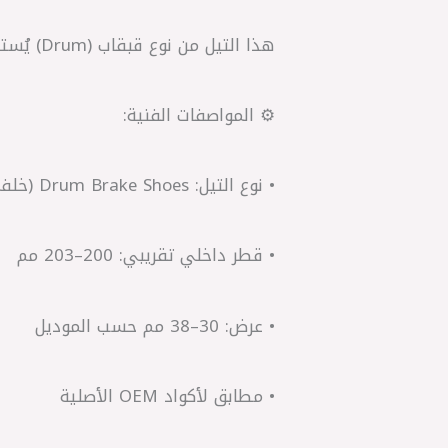
هذا التيل من نوع قبقاب (Drum) يُستخدم في الفرامل الخلفية، ويتميز بمطابقة تامة للمواصفات الأصلية من حيث المقاس والأداء.
⚙️ المواصفات الفنية:
• نوع التيل: Drum Brake Shoes (خلفي)
• قطر داخلي تقريبي: 200–203 مم
• عرض: 30–38 مم حسب الموديل
• مطابق لأكواد OEM الأصلية