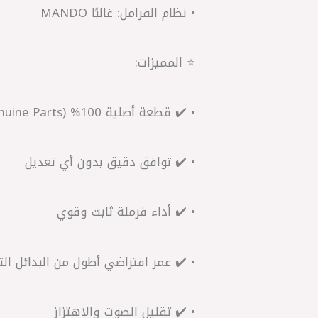
• نظام الفرامل: غالبًا MANDO
⭐ المميزات:
• ✔️ قطعة أصلية 100% (Genuine Parts)
• ✔️ توافق دقيق بدون أي تعديل
• ✔️ أداء فرملة ثابت وقوي
• ✔️ عمر افتراضي أطول من البدائل التج
• ✔️ تقليل الصوت والاهتزاز