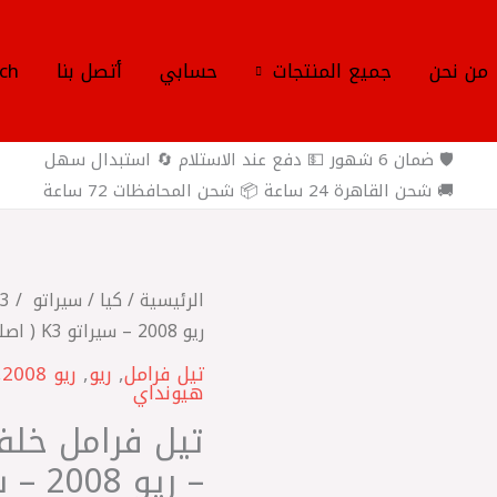
من نحن
جميع المنتجات
حسابي
أتصل بنا
ch
🛡️ ضمان 6 شهور 💵 دفع عند الاستلام 🔄 استبدال سهل
🚚 شحن القاهرة 24 ساعة 📦 شحن المحافظات 72 ساعة
كمية
الرئيسية
/
كيا
/
سيراتو K3
‎تيل
ريو 2008 – سيراتو K3 ( اصلي غبور ) GENUINE PARTS اصلي
فرامل
تيل فرامل
,
ريو
,
ريو 2008
,
هيونداي
خلفي
قبقاب
‎تيل فرامل خل
نيو
اكسنت