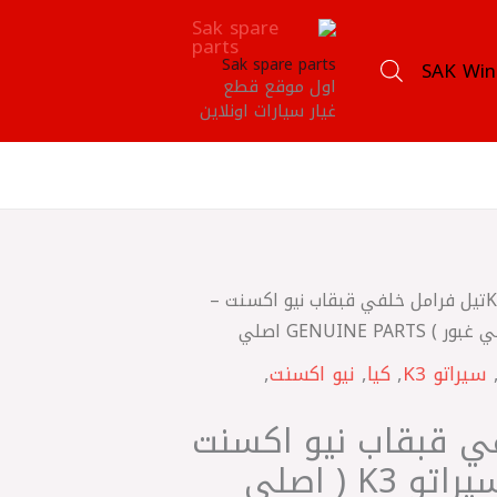
Sak spare parts
SAK Win
اول موقع قطع
غيار سيارات اونلاين
/ ‎تيل فرامل خلفي قبقاب نيو اكسنت –
سيراتو K3
,
كيا
,
نيو اكسنت
,
في قبقاب نيو اكسنت
– ريو 2008 – سيراتو K3 ( اصلي