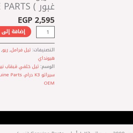
غبور ) GENUINE PARTS اصلي
-
ريو
EGP
2,595
2008
-
إضافة إلى 
سيراتو
K3
التصنيفات:
تيل فرامل
,
ريو
,
(
هيونداي
اصلي
الوسم:
غبور
)
OEM
GENUINE
PARTS
اصلي