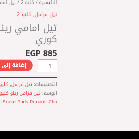
كمية
الرئيسية
/
كليو 2
/ تيل امامي رينو
تيل
تيل فرامل
,
كليو 2
امامي
رينو
كوري
كليو
PHC
EGP
885
Valeo
كوري
إضافة إلى 
التصنيفات:
تيل فرامل
,
كليو 
الوسم:
Brake Pads Renault Clio، قطع غيار فرامل