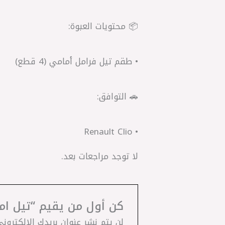
📦 محتويات العبوة:
• طقم تيل فرامل أمامي (4 قطع)
🚗 التوافق:
• Renault Clio
لا توجد مراجعات بعد.
كن أول من يقيم “تيل امامي رينو ك
لن يتم نشر عنوان بريدك الإلكتروني