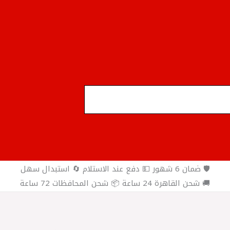
🛡️ ضمان 6 شهور 💵 دفع عند الاستلام 🔄 استبدال سهل
🚚 شحن القاهرة 24 ساعة 📦 شحن المحافظات 72 ساعة