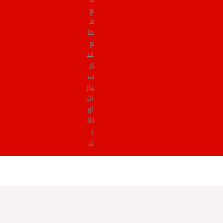
ع
ق
ط
ع
غي
ار
س
يار
ات
او
نلا
ي
ن