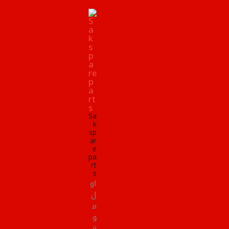
Sa
k
sp
ar
e
pa
rt
s
او
ل
م
و
ق