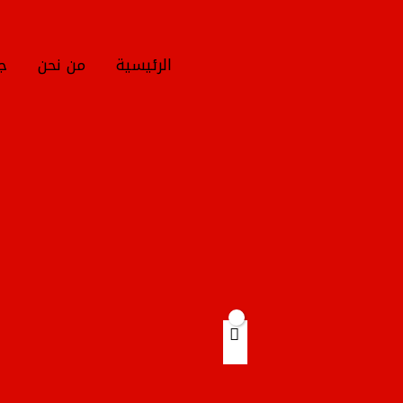
خطي
لى
لمحتوى
الرئيسية
من نحن
جم
Products
search