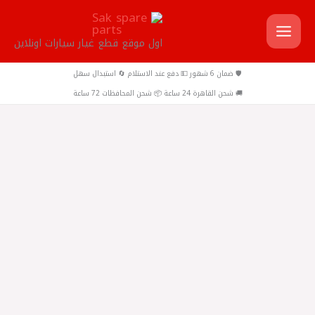
خطي
لى
اول موقع قطع غيار سيارات اونلاين
لمحتوى
🛡️ ضمان 6 شهور 💵 دفع عند الاستلام 🔄 استبدال سهل
🚚 شحن القاهرة 24 ساعة 📦 شحن المحافظات 72 ساعة
كمية
Ix35
طقم
مساعدين
امامي
سبورتاج
-