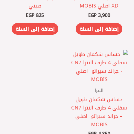
XD اصلي MOBIS
صيني
EGP
825
EGP
3,900
إضافة إلى السلة
إضافة إلى السلة
النترا
حساس شكمان طويل
سفلي 4 طرف النترا CN7
– جراند سيراتو ‏ اصلي
MOBIS
EGP
4,850