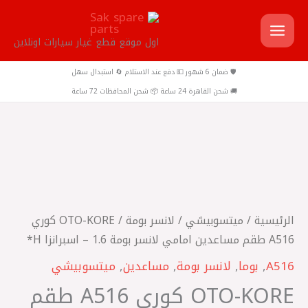
خطي
لى
اول موقع قطع غيار سيارات اونلاين
لمحتوى
🛡️ ضمان 6 شهور 💵 دفع عند الاستلام 🔄 استبدال سهل
🚚 شحن القاهرة 24 ساعة 📦 شحن المحافظات 72 ساعة
كمية
OTO-
KORE
كوري
الرئيسية
/
ميتسوبيشي
/
لانسر بومة
/ OTO-KORE كوري
A516
A516 طقم مساعدين امامي لانسر بومة 1.6 – اسبرانزا H*
طقم
A516
,
بوما
,
لانسر بومة
,
مساعدين
,
ميتسوبيشي
مساعدين
OTO-KORE كوري A516 طقم
امامي