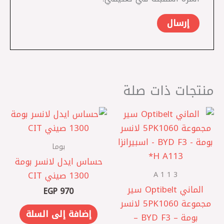
منتجات ذات صلة
بوما
حساس ايدل لانسر بومة
A 1 1 3
1300 صيني CIT
الماني Optibelt سير
EGP
970
مجموعة 5PK1060 لانسر
إضافة إلى السلة
بومة – BYD F3 –