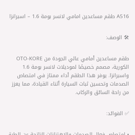
A516 طقم مساعدين امامي لانسر بومة 1.6 – اسبرانزا
🛠️ الوصف:
طقم مساعدين أمامي عالي الجودة من OTO-KORE
الكورية، مصمم خصيصًا لموديلات لانسر بومة 1.6
واسبرانزا. يوفر هذا الطقم أداء ممتاز في امتصاص
الصدمات وتحسين ثبات السيارة أثناء القيادة، مما يعزز
من راحة السائق والركاب.
✅ الفوائد:
• امتصاص فعال للصدمات والاهتزازات الناتجة عن الطرق