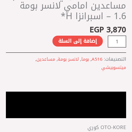
لانسر
مساعدين امامي لانسر بومة
بومة
1.6 – اسبرانزا H*
1.6
-
EGP
3,870
اسبرانزا
إضافة إلى السلة
H*
التصنيفات:
A516
,
بوما
,
لانسر بومة
,
مساعدين
,
ميتسوبيشي
الوصف
مراجعات (0)
OTO-KORE كوري