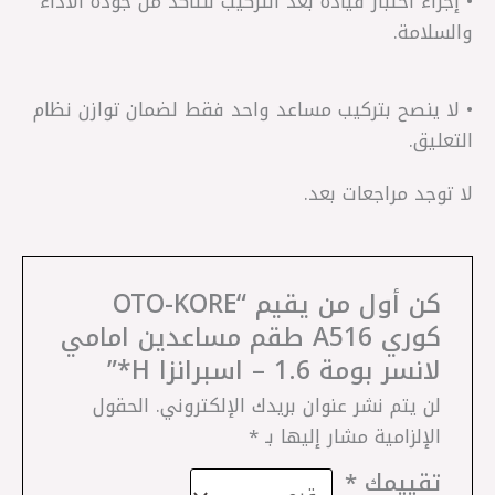
• إجراء اختبار قيادة بعد التركيب للتأكد من جودة الأداء
والسلامة.
• لا ينصح بتركيب مساعد واحد فقط لضمان توازن نظام
التعليق.
لا توجد مراجعات بعد.
كن أول من يقيم “OTO-KORE
كوري A516 طقم مساعدين امامي
لانسر بومة 1.6 – اسبرانزا H*”
لن يتم نشر عنوان بريدك الإلكتروني.
الحقول
الإلزامية مشار إليها بـ
*
تقييمك
*