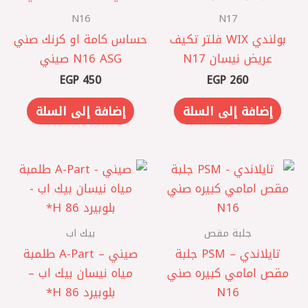
N16
N17
بولندي WIX فلتر تكيف
حساس كامة او كرنك صني
عريض نيسان N17
N16 ASG صيني
EGP
450
EGP
260
إضافة إلى السلة
إضافة إلى السلة
جلبة مقص
بيك اب
تايلاندي – PSM جلبة
صيني – A-Part طلمبة
مقص امامي كبيره صني
مياه نيسان بيك اب –
N16
بلوبيرد 86 H*