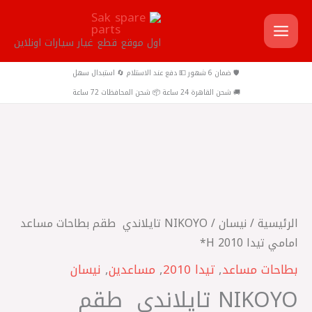
خطي
لى
اول موقع قطع غيار سيارات اونلاين
لمحتوى
🛡️ ضمان 6 شهور 💵 دفع عند الاستلام 🔄 استبدال سهل
🚚 شحن القاهرة 24 ساعة 📦 شحن المحافظات 72 ساعة
كمية
NIKOYO
تايلاندي
الرئيسية
/
نيسان
/ NIKOYO تايلاندي ‎ طقم بطاحات مساعد
طقم
امامي تيدا 2010 H*
بطاحات
بطاحات مساعد
,
تيدا 2010
,
مساعدين
,
نيسان
مساعد
NIKOYO تايلاندي ‎ طقم
امامي