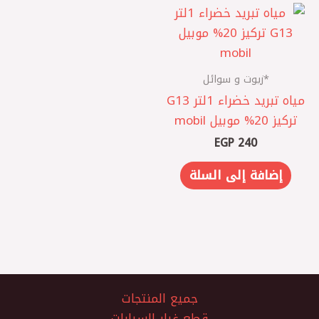
*زيوت و سوائل
مياه تبريد خضراء 1لتر G13
تركيز 20% موبيل mobil
EGP
240
إضافة إلى السلة
جميع المنتجات
قطع غيار السيارات