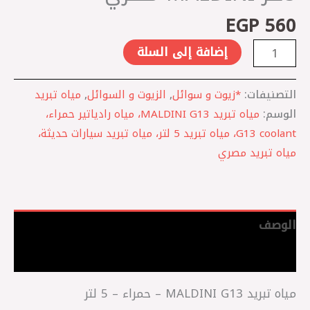
مصري
EGP
560
إضافة إلى السلة
التصنيفات:
*زيوت و سوائل
,
الزيوت و السوائل
,
مياه تبريد
الوسم:
مياه تبريد MALDINI G13، مياه رادياتير حمراء،
G13 coolant، مياه تبريد 5 لتر، مياه تبريد سيارات حديثة،
مياه تبريد مصري
الوصف
مراجعات (0)
مياه تبريد MALDINI G13 – حمراء – 5 لتر