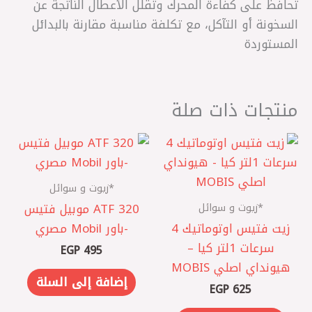
تحافظ على كفاءة المحرك وتقلل الأعطال الناتجة عن
السخونة أو التآكل، مع تكلفة مناسبة مقارنة بالبدائل
المستوردة
منتجات ذات صلة
*زيوت و سوائل
*زيوت و سوائل
ATF 320 موبيل فتيس
زيت فتيس اوتوماتيك 4
-باور Mobil مصري
سرعات 1لتر كيا –
EGP
495
هيونداي اصلي MOBIS
إضافة إلى السلة
EGP
625