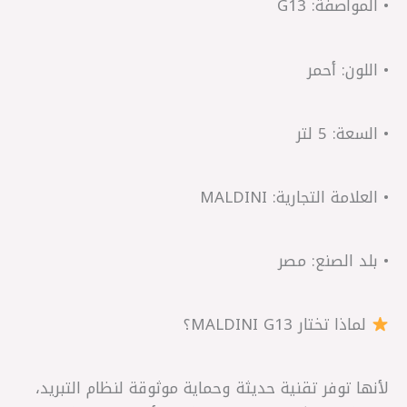
• المواصفة: G13
• اللون: أحمر
• السعة: 5 لتر
• العلامة التجارية: MALDINI
• بلد الصنع: مصر
لماذا تختار MALDINI G13؟
لأنها توفر تقنية حديثة وحماية موثوقة لنظام التبريد،