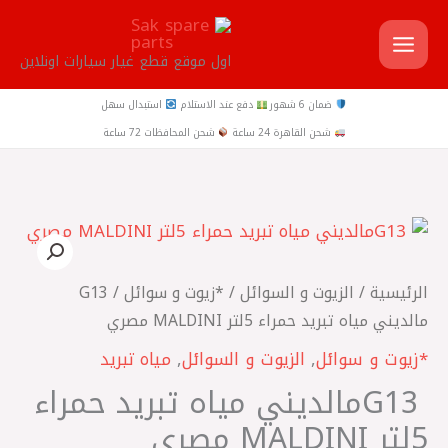
خطي
لى
اول موقع قطع غيار سيارات اونلاين
لمحتوى
ضمان 6 شهور
دفع عند الاستلام
استبدال سهل
شحن القاهرة 24 ساعة
شحن المحافظات 72 ساعة
كمية
G13
‎مالديني
الرئيسية
/
الزيوت و السوائل
/
*زيوت و سوائل
/ G13
مياه
تبريد
*زيوت و سوائل
,
الزيوت و السوائل
,
مياه تبريد
حمراء
G13 ‎مالديني مياه تبريد حمراء
5لتر
MALDINI
5لتر MALDINI مصري