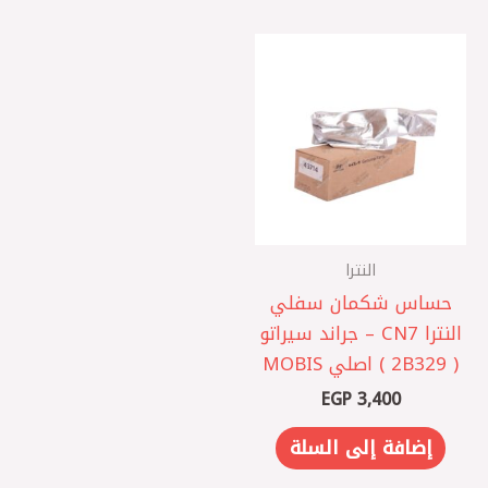
النترا
حساس شكمان سفلي
النترا CN7 – جراند سيراتو
( 2B329 ) اصلي MOBIS
EGP
3,400
إضافة إلى السلة