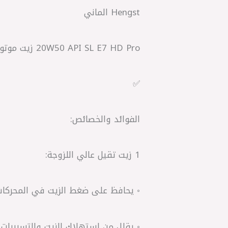
Hengst الماني
20W50 API SL E7 HD Pro زيت موتور 4لتر
✅
الفوائد والخصائص:
1 زيت تقيل عالي اللزوجة:
◦ يحافظ على ضغط الزيت في المحركات
◦ يقلل من استهلاك الزيت والتسريبات