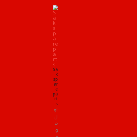
Sa
k
sp
ar
e
pa
rt
s
او
ل
م
و
ق