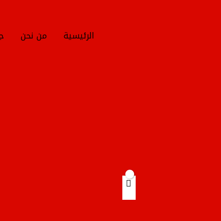
خطي
لى
لمحتوى
الرئيسية
من نحن
جم
Products
search