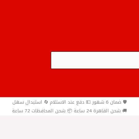
🛡️ ضمان 6 شهور 💵 دفع عند الاستلام 🔄 استبدال سهل
🚚 شحن القاهرة 24 ساعة 📦 شحن المحافظات 72 ساعة