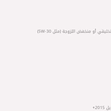
يقي أو منخفض اللزوجة (مثل 5W-30)
20+