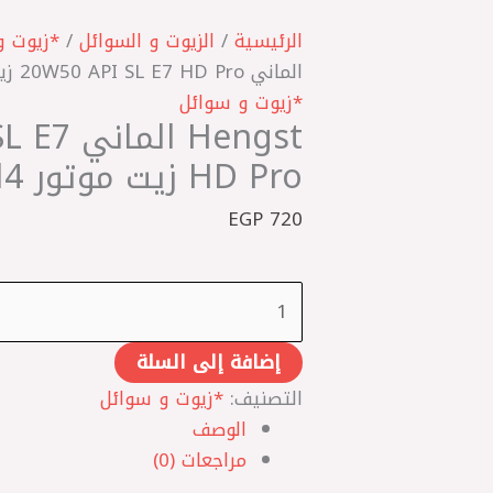
كمية
Hengst
الرئيسية
/
الزيوت و السوائل
/
*زيوت و
الماني
الماني 20W50 API SL E7 HD Pro زيت موتور 4لتر H*
20W50
*زيوت و سوائل
Hengst ا
API
SL
HD Pro زيت موتور 4لتر H*
E7
EGP
720
HD
Pro
زيت
موتور
4لتر
إضافة إلى السلة
H*
التصنيف:
*زيوت و سوائل
الوصف
مراجعات (0)