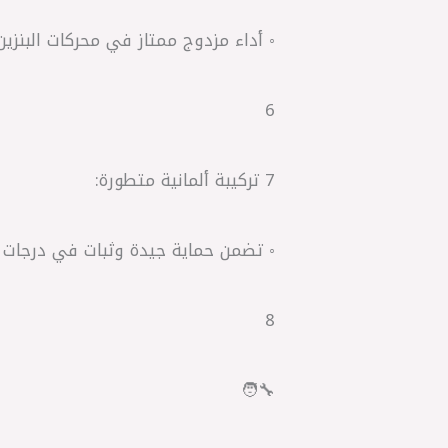
◦ أداء مزدوج ممتاز في محركات البنزين (API SL) ومحركات الديزل (
6
7 تركيبة ألمانية متطورة:
◦ تضمن حماية جيدة وثبات في درجات الح
8
🧑‍🔧