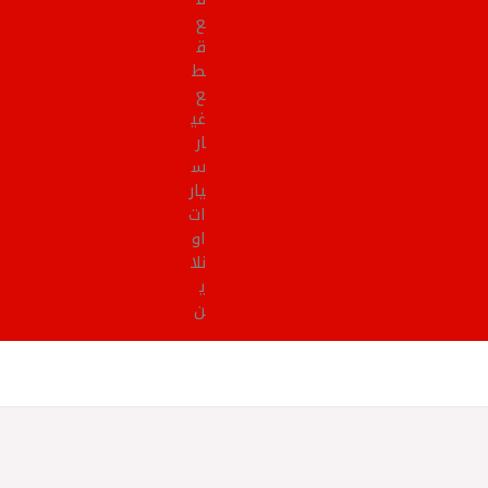
ع
ق
ط
ع
غي
ار
س
يار
ات
او
نلا
ي
ن