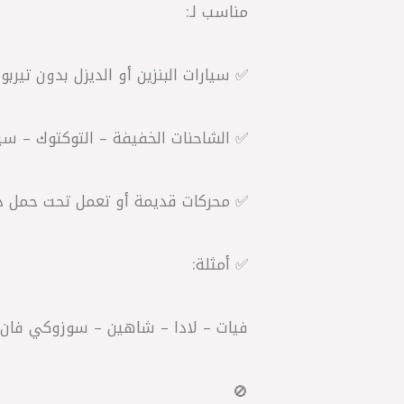
مناسب لـ:
✅ سيارات البنزين أو الديزل بدون تيربو أو 
✅ الشاحنات الخفيفة – التوكتوك – سيا
✅ محركات قديمة أو تعمل تحت حمل د
✅ أمثلة:
فيات – لادا – شاهين – سوزوكي فان – دايو – بي
🚫