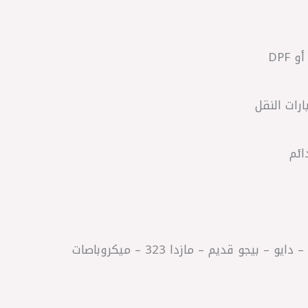
DPF
رات النقل
ائم
جو قديم – مازدا 323 – ميكروباصات