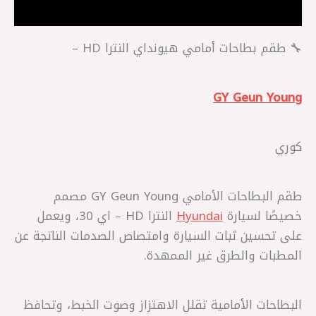
مراجعات (0)
🔧 طقم بطاحات أمامي هيونداي النترا HD –
GY Geun Young
كوري
طقم البطاحات الأمامي GY Geun Young مصمم
خصيصًا لسيارة
Hyundai
النترا HD – اي 30، ويعمل
على تحسين ثبات السيارة وامتصاص الصدمات الناتجة عن
المطبات والطرق غير الممهدة.
البطاحات الأمامية تقلل الاهتزاز وصوت الخبط، وتحافظ