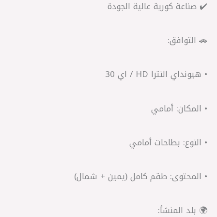
✔️ صناعة كورية عالية الجودة
🚗 التوافق:
• هيونداي النترا HD / اي 30
• المكان: أمامي
• النوع: بطاحات أمامي
• المحتوى: طقم كامل (يمين + شمال)
🌍 بلد المنشأ: