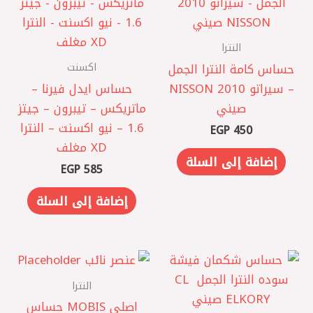
النترا
اكسنت
حساس كامة النترا الجمل
– سيراتو 2010 NISSON
حساس ايدل فيرنا –
صيني
ماتريكس – تيبرون – جيتز
1.6 – نيو اكسنت – النترا
EGP
450
XD مغلف
إضافة إلى السلة
EGP
585
إضافة إلى السلة
النترا
اصلي MOBIS حساس