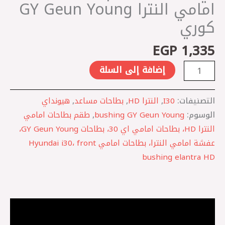
GY
امامي النترا GY Geun Young
Geun
كوري
Young
كوري
EGP
1,335
إضافة إلى السلة
التصنيفات:
I30
,
النترا HD
,
بطاحات مساعد
,
هيونداي
الوسوم:
bushing GY Geun Young
,
طقم بطاحات امامي
النترا HD، بطاحات امامي اي 30، بطاحات GY Geun Young،
عفشة امامي النترا، بطاحات امامي Hyundai i30، front
bushing elantra HD
الوصف