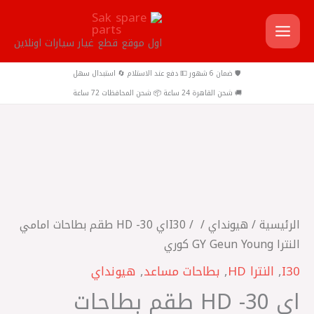
خطي
لى
اول موقع قطع غيار سيارات اونلاين
لمحتوى
🛡️ ضمان 6 شهور 💵 دفع عند الاستلام 🔄 استبدال سهل
🚚 شحن القاهرة 24 ساعة 📦 شحن المحافظات 72 ساعة
كمية
‎اي
30-
HD‎
الرئيسية
/
هيونداي
/
I30
/ ‎اي 30- HD‎ طقم بطاحات امامي
طقم
النترا GY Geun Young كوري
بطاحات
I30
,
النترا HD
,
بطاحات مساعد
,
هيونداي
امامي
‎اي 30- HD‎ طقم بطاحات
النترا