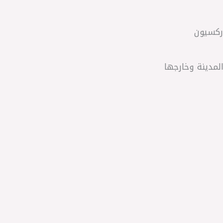
دركسيون
لمدينة وخارجها