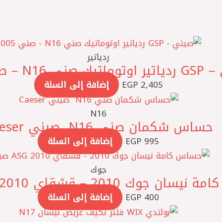
ردياتير
صني N16 – صني 2005
2,405
EGP
إضافة إلى السلة
N16
حساس شكمان صني N16 ‏ صيني Caeser
995
EGP
إضافة إلى السلة
جوك
ن جوك 2010 – قشقاي 2010 ASG صيني
400
EGP
إضافة إلى السلة