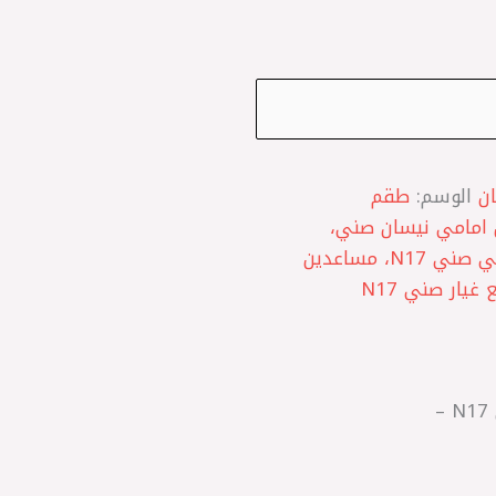
ن
الوسم:
طقم
ي N17، مساعدين امامي نيسان صني،
مساعد امامي صني N17، عفشة امامي صني N17، مساعدين