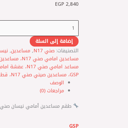
EGP
2,840
صيني
إضافة إلى السلة
التصنيفات:
صني N17
,
مساعدين
,
نيسا
مساعدين امامي صن
GSP، مساعدين صيني صني N17، قطع غيار صني N17
الوصف
مراجعات (0)
طقم مساعدين أمامي نيسان صني N17 –
GSP