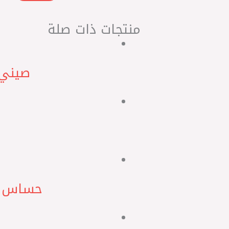
منتجات ذات صلة
صيني – GSP ردياتير اوتوماتيك 
حساس كامة نيسا