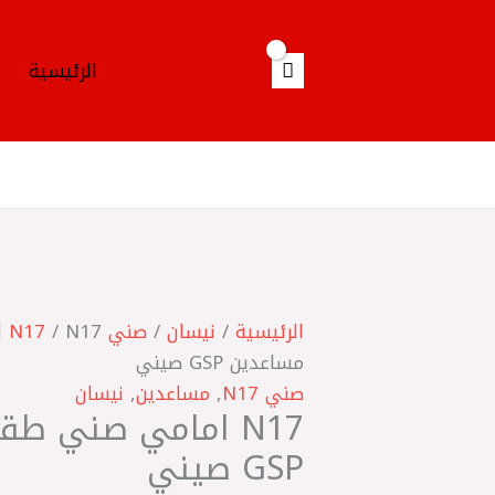
خطي
لى
الرئيسية
لمحتوى
كمية
N17
الرئيسية
/
نيسان
/
صني N17
امامي
مساعدين GSP صيني
صني N17
,
مساعدين
,
نيسان
N17 اما
طقم
مساعدين
GSP صيني
GSP