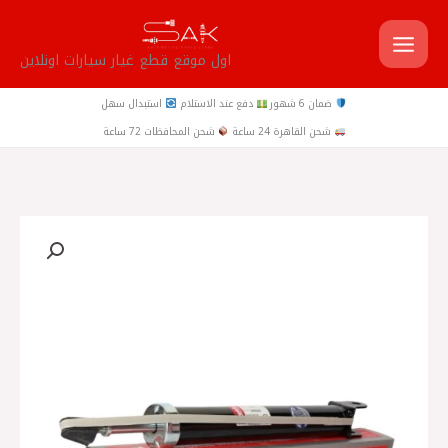
خطي
لى
اول موقع قطع غيار سيارات اونلاين
لمحتوى
ضمان 6 شهور
دفع عند الاستلام
استبدال سهل
شحن القاهرة 24 ساعة
شحن المحافظات 72 ساعة
كمية
IX35
-
‎مساعدين
خلفي
سبورتاج
2016
FORCE