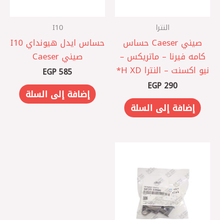
النترا
I10
صيني Caeser حساس
حساس ايدل هيونداي I10
كامه فيرنا – ماتريكس –
صيني Caeser
نيو اكسنت – النترا XD ‏H*
EGP
585
EGP
290
إضافة إلى السلة
إضافة إلى السلة