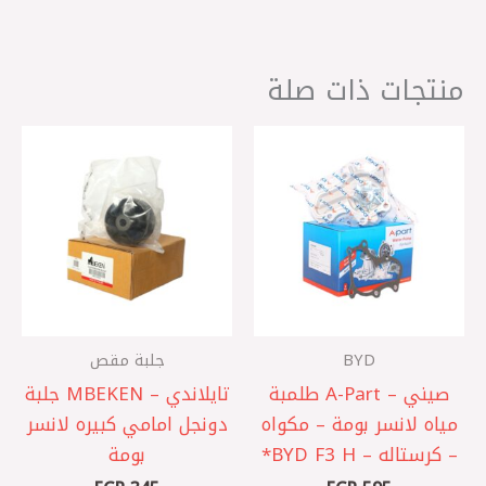
منتجات ذات صلة
BYD
جلبة مقص
صيني – A-Part طلمبة
تايلاندي – MBEKEN جلبة
مياه لانسر بومة – مكواه
دونجل امامي كبيره لانسر
– كرستاله – BYD F3 H*
بومة