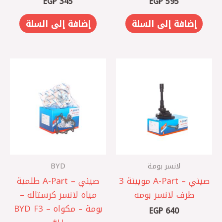
EGP
345
EGP
595
إضافة إلى السلة
إضافة إلى السلة
لانسر بومة
BYD
صيني – A-Part مويبنة 3
صيني – A-Part طلمبة
طرف لانسر بومه
مياه لانسر كرستاله –
بومة – مكواه – BYD F3
EGP
640