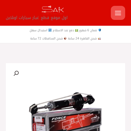
خطي
لى
اول موقع قطع غيار سيارات اونلاين
لمحتوى
ضمان 6 شهور
دفع عند الاستلام
استبدال سهل
شحن القاهرة 24 ساعة
شحن المحافظات 72 ساعة
كمية
A516
‎طقم
مساعدين
خلفي
لانسر
بومه
1.6