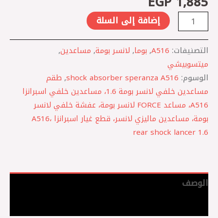
EGP
1,885
إضافة إلى السلة
التصنيفات:
A516
,
بوما
,
لانسر بومة
,
مساعدين
,
ميتسوبيشي
الوسوم:
shock absorber speranza A516
,
طقم
مساعدين خلفي لانسر بومة 1.6، مساعدين خلفي اسبرانزا
A516، مساعد FORCE لانسر بومة، عفشة خلفي لانسر
بومة، مساعدين ماليزي لانسر، قطع غيار اسبرانزا A516،
rear shock lancer 1.6
الوصف
مراجعات (0)