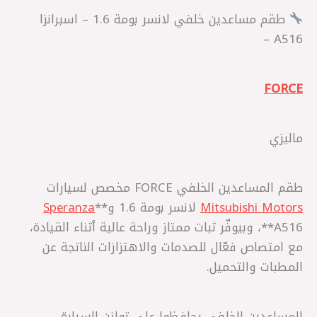
طقم مساعدين خلفي لانسر بومة 1.6 – اسبرانزا
A516 –
FORCE
ماليزي
طقم المساعدين الخلفي FORCE مخصص لسيارات
Mitsubishi Motors
لانسر بومة 1.6 و**
Speranza
A516**، وبيوفّر ثبات ممتاز وراحة عالية أثناء القيادة،
مع امتصاص فعّال للصدمات والاهتزازات الناتجة عن
المطبات والتحميل.
المساعدين الخلفي يحافظوا على توازن السيارة