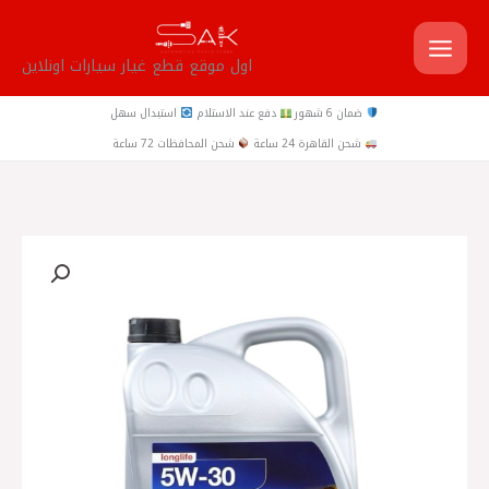
خطي
لى
اول موقع قطع غيار سيارات اونلاين
لمحتوى
ضمان 6 شهور
دفع عند الاستلام
استبدال سهل
شحن القاهرة 24 ساعة
شحن المحافظات 72 ساعة
كمية
5W30
10000
زيت
موتور
5لتر
Febi
الماني