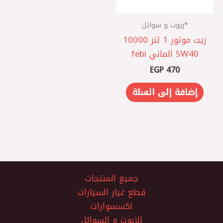
*زيوت و سوائل
زيت موتور 1 لتر 10000
5W40 الماني febi
EGP
470
إضافة إلى السلة
جميع المنتجات
قطع غيار السيارات
اكسسوارات
الزيوت و السوائل