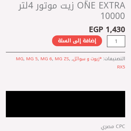
زيت
ONE EXTRA زيت موتور 4لتر
موتور
10000
4لتر
10000
EGP
1,430
إضافة إلى السلة
التصنيفات:
*زيوت و سوائل
,
,
MG ZS
,
MG 6
,
MG 5
,
MG
RX5
الوصف
مراجعات (0)
CPC مصري