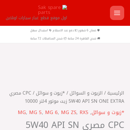
خطي
لى
اول موقع قطع غيار سيارات اونلاين
لمحتوى
🛡️ ضمان 6 شهور 💵 دفع عند الاستلام 🔄 استبدال سهل
🚚 شحن القاهرة 24 ساعة 📦 شحن المحافظات 72 ساعة
كمية
CPC
مصري
5W40
الرئيسية
/
الزيوت و السوائل
/
*زيوت و سوائل
/ CPC مصري
API
5W40 API SN ONE EXTRA زيت موتور 4لتر 10000
SN
*زيوت و سوائل
,
RX5
,
MG ZS
,
MG 6
,
MG 5
,
MG
ONE
CPC مصري 5W40 API SN
EXTRA