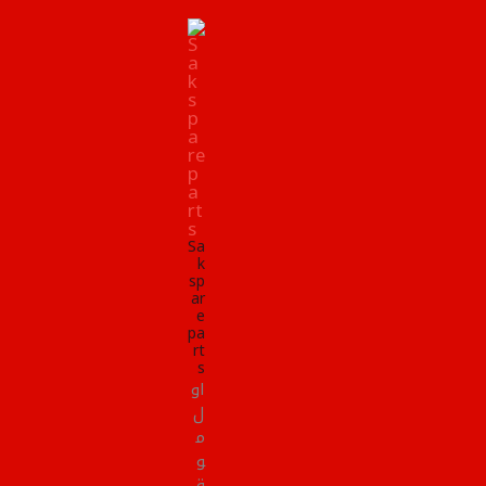
Sa
k
sp
ar
e
pa
rt
s
او
ل
م
و
ق