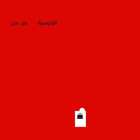
خطي
لى
لمحتوى
الرئيسية
من نحن
ج
Products
search