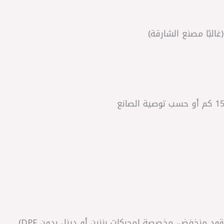
(غالبًا مصنع الشارقة)
د منخفض، مخصصة لمحركات بنزين أو ديزل بدون DPF)