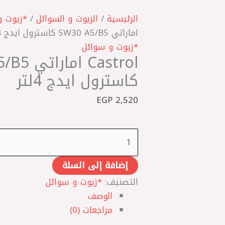
كمية
Castrol
الرئيسية
/
الزيوت و السوائل
/
*زيوت و
اماراتي
اماراتي 5W30 A5/B5 كاسترول ايدج 4لتر
5W30
*زيوت و سوائل
Castrol ا
A5/B5
كاسترول
كاسترول ايدج 4لتر
ايدج
EGP
2,520
4لتر
إضافة إلى السلة
التصنيف:
*زيوت و سوائل
الوصف
مراجعات (0)