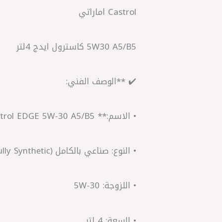
Castrol اماراتي
5W30 A5/B5 كاسترول ايدج 4لتر
✔️ **الوصف الفني:
• الاسم:** Castrol EDGE 5W-30 A5/B5
• النوع: صناعي بالكامل (Fully Synthetic)
• اللزوجة: 5W-30
• السعة: 4 لتر