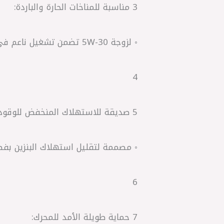
3 مناسبة للمناخات الحارة والباردة:
◦ لزوجة 5W-30 تضمن تشغيل ناعم في الصباح، واستقرار حراري على الطرق الطويلة.
4
5 صديقة للاستهلاك المنخفض للوقود:
◦ مصممة لتقليل استهلاك البنزين بفضل خاصية Low HTHS (اللزوجة ال
6
7 حماية طويلة الأمد للمحرك: