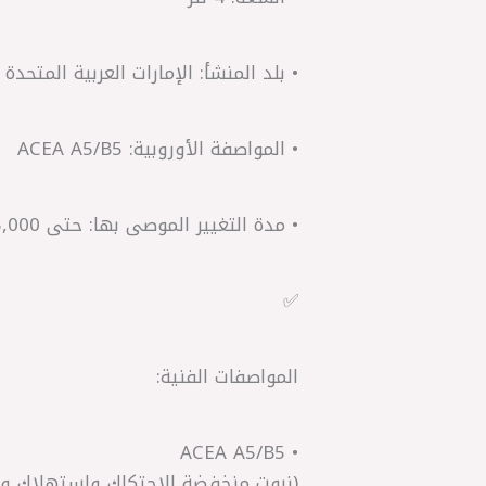
• بلد المنشأ: الإمارات العربية المتحدة 
• المواصفة الأوروبية: ACEA A5/B5
• مدة التغيير الموصى بها: حتى 15,000 كم أو حسب توصية الصانع
✅
المواصفات الفنية:
• ACEA A5/B5
(زيوت منخفضة الاحتكاك واستهلاك وقو