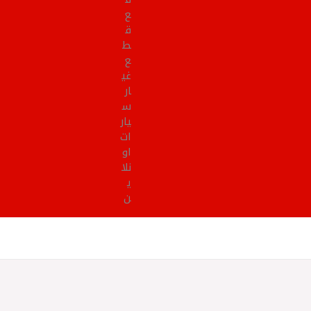
ع
ق
ط
ع
غي
ار
س
يار
ات
او
نلا
ي
ن