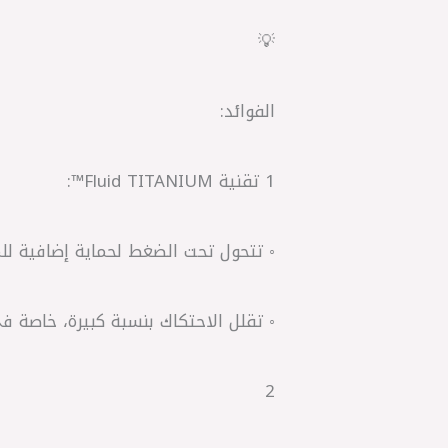
💡
الفوائد:
1 تقنية Fluid TITANIUM™:
◦ تتحول تحت الضغط لحماية إضافية لل
◦ تقلل الاحتكاك بنسبة كبيرة، خاصة في
2