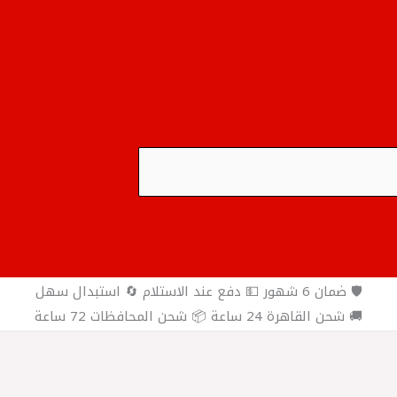
🛡️ ضمان 6 شهور 💵 دفع عند الاستلام 🔄 استبدال سهل
🚚 شحن القاهرة 24 ساعة 📦 شحن المحافظات 72 ساعة