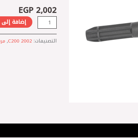
C180
EGP
2,002
2002
-
إضافة إلى 
C200
2002
التصنيفات:
C200 2002
,
مر