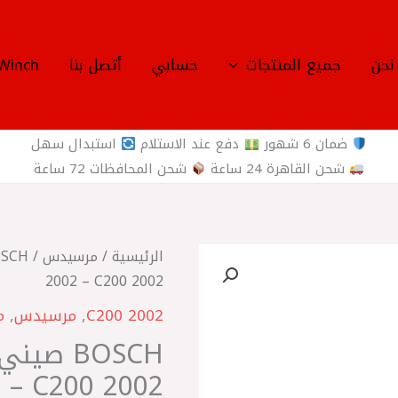
نحن
جميع المنتجات
حسابي
أتصل بنا
Winch
ضمان 6 شهور
دفع عند الاستلام
استبدال سهل
شحن القاهرة 24 ساعة
شحن المحافظات 72 ساعة
كمية
الرئيسية
/
مرسيدس
BOSCH
2002 – C200 2002
صيني
C200 2002
,
مرسيدس
,
م
موبينة
BOSCH ص
مرسيدس
 – C200 2002
W203