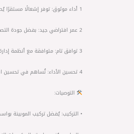
1 أداء موثوق: توفر إشعالًا مستقرًا يُحسّن من كفاءة الاحتراق ويقلل من استهلاك الوقود.
2 عمر افتراضي جيد: بفضل جودة التصنيع، تتمتع بعمر افتراضي مناسب مقارنةً بالبدائل الأرخص.
3 توافق تام: متوافقة مع أنظمة إدارة المحرك (ECU) في سيارات مرسيدس، مما يضمن عدم ظهور رموز أعطال متعلقة بالإشعال.
4 تحسين الأداء: تُساهم في تحسين استجابة المحرك وتسارع السيارة.
التوصيات:
• التركيب: يُفضل تركيب الموبينة بوا