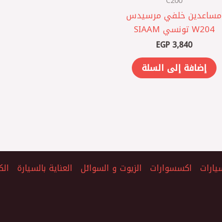
C200
مساعدين خلفي مرسيدس
W204 تونسي SIAAM
EGP
3,840
إضافة إلى السلة
يارات
اكسسوارات
الزيوت و السوائل
العناية بالسيارة
الك