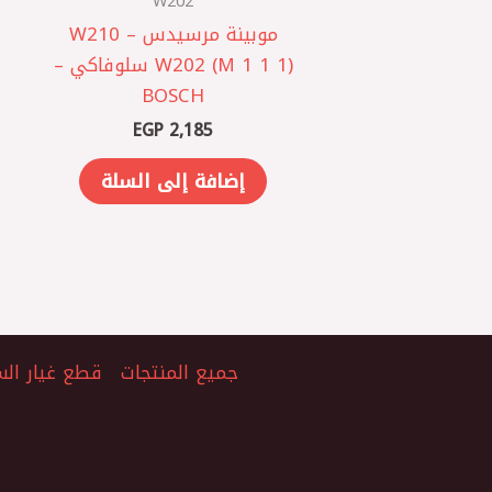
W202
موبينة مرسيدس W210 –
W202 (M 1 1 1) سلوفاكي –
BOSCH
EGP
2,185
إضافة إلى السلة
جميع المنتجات
قطع غيار الس