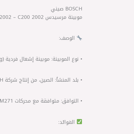
BOSCH صيني
موبينة مرسيدس W203 C180 2002 – C200 2002
الوصف:
• نوع الموبينة: موبينة إشعال فردية (Coil-on-Plug) تُركّب مباشرة فوق كل شمعة احتراق (بوجية).
• بلد المنشأ: الصين، من إنتاج شركة BOSCH.
• التوافق: متوافقة مع محركات M271 في موديلات W203 C180 وC200 لعام 2002.
الفوائد: