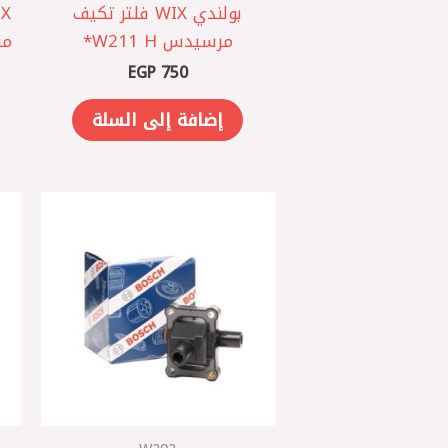
بولندي WIX فلتر تكيف
مرسيدس W211 H*
مرسي
EGP
750
إضافة إلى السلة