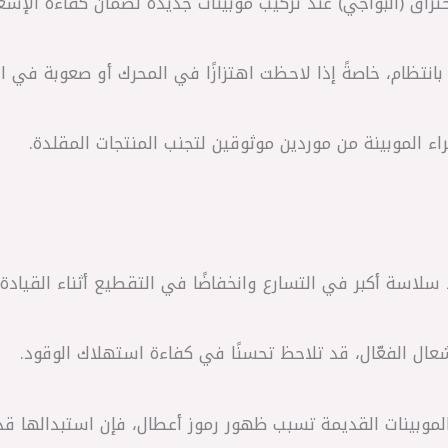
حتراق (البواجي) عند تركيب موبينات جديدة لضمان كفاءة الإشع
انتظام، خاصةً إذا لاحظت اهتزازًا في المحرك أو صعوبة في ا
ء الموبينة من موردين موثوقين لتجنب المنتجات المقلدة.
اسة أكبر في التسارع وانخفاضًا في التقطيع أثناء القيادة.
ال الفعّال، قد تلاحظ تحسنًا في كفاءة استهلاك الوقود.
الموبينات القديمة تسبب ظهور رموز أعطال، فإن استبدالها قد