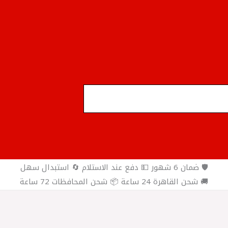
🛡️ ضمان 6 شهور 💵 دفع عند الاستلام 🔄 استبدال سهل
🚚 شحن القاهرة 24 ساعة 📦 شحن المحافظات 72 ساعة