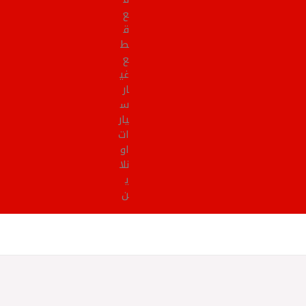
ع
ق
ط
ع
غي
ار
س
يار
ات
او
نلا
ي
ن