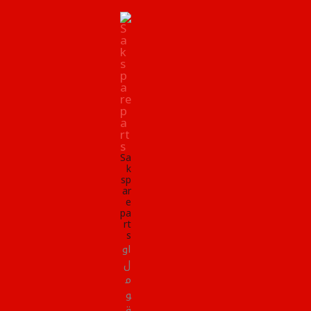
Sa
k
sp
ar
e
pa
rt
s
او
ل
م
و
ق