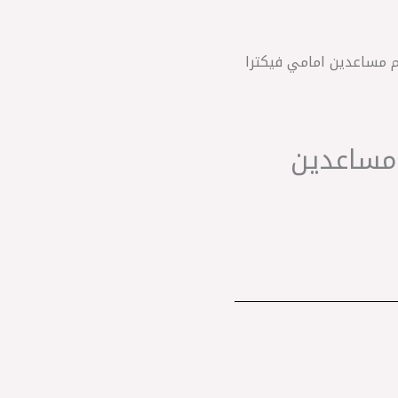
B تركي C ‎طقم مساعدين امامي فيكترا
C ‎طقم مساعدين