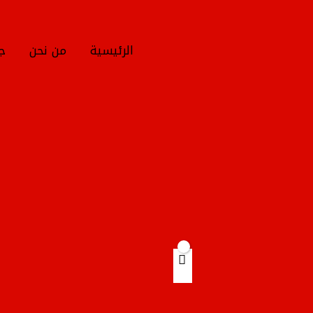
خطي
لى
لمحتوى
الرئيسية
من نحن
جم
Products
search