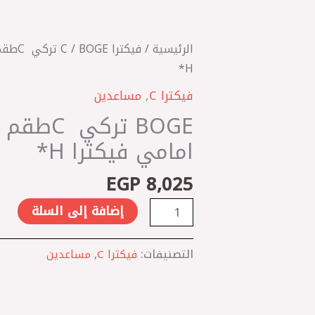
كمية
BOGE
تركي
الرئيسية
/
فيكترا C
/ OGE
C
H*
‎طقم
فيكترا C
,
مساعدين
مساعدين
BOGE تركي 
امامي
فيكترا
امامي فيكترا H*
H*
EGP
8,025
إضافة إلى السلة
التصنيفات:
فيكترا C
,
مساعدين