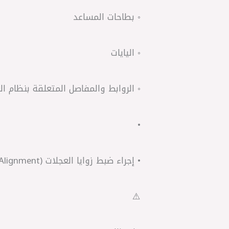
◦ بطاحات المساعد
◦ اليايات
◦ الروابط والمفاصل المتعلقة بنظام ال
•
• إجراء ضبط زوايا العجلات (Wheel Alignment) بعد التركيب.
⚠️