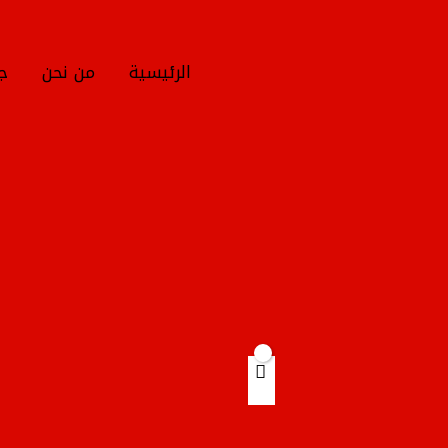
خطي
لى
لمحتوى
الرئيسية
من نحن
جم
Products
search