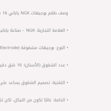
وصف طقم بوجيهات NGK ياباني 16 مشقوق:
• العلامة التجارية: NGK – صناعة يابانية معروفة عالميًا بجودة البوجيهات.
• النوع: بوجيهات مشقوقة (Split Electrode).
• عدد الشقوق (الأسنان): 16 شق دقيق حول رأس البوجي.
• التقنية: تصميم الشقوق يساعد على 
• الخامة: غالبًا تكون من النيكل، لكن تتو