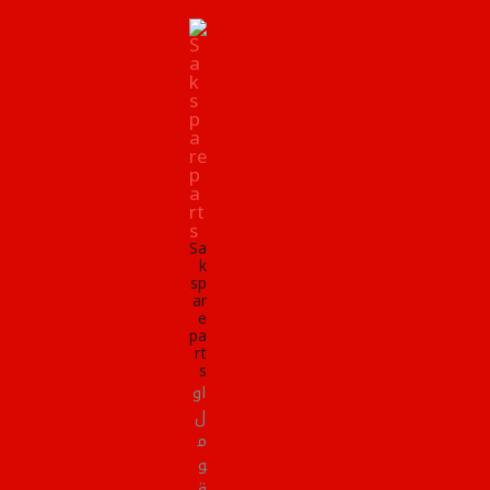
Sa
k
sp
ar
e
pa
rt
s
او
ل
م
و
ق