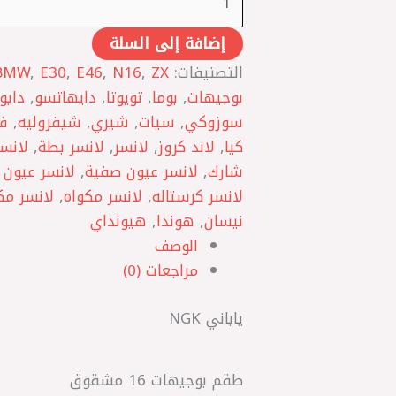
إضافة إلى السلة
التصنيفات:
ZX
,
N16
,
E46
,
E30
,
BMW
بوجيهات
,
بوما
,
تويوتا
,
دايهاتسو
,
دايو
سوزوكي
,
سيات
,
شيري
,
شيفروليه
,
ف
كيا
,
لاند كروز
,
لانسر
,
لانسر بطة
,
لانس
شارك
,
لانسر عيون صفية
,
لانسر عيون
لانسر كرستاله
,
لانسر مكواه
,
لانسر مك
نيسان
,
هوندا
,
هيونداي
الوصف
مراجعات (0)
ياباني NGK
طقم بوجيهات 16 مشقوق