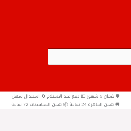
🛡️ ضمان 6 شهور 💵 دفع عند الاستلام 🔄 استبدال سهل
🚚 شحن القاهرة 24 ساعة 📦 شحن المحافظات 72 ساعة