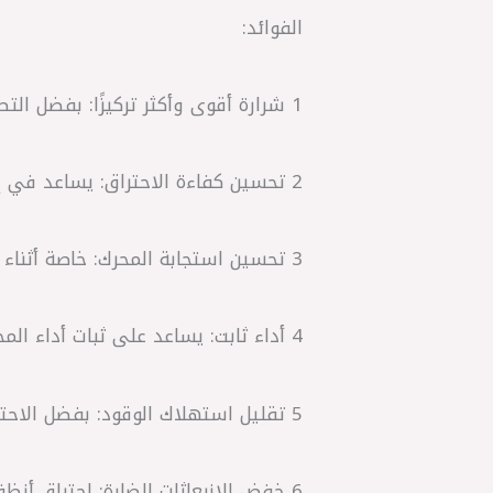
الفوائد:
1 شرارة أقوى وأكثر تركيزًا: بفضل التصميم المشقوق، يتم توجيه الشرارة بدقة نحو مركز الخليط الهوائي-الوقودي.
2 تحسين كفاءة الاحتراق: يساعد في إشعال الخليط بشكل أفضل، مما يعطي طاقة أعلى للمحرك.
3 تحسين استجابة المحرك: خاصة أثناء التسارع أو عند بدء التشغيل.
4 أداء ثابت: يساعد على ثبات أداء المحرك عند السرعات المنخفضة والعالية.
5 تقليل استهلاك الوقود: بفضل الاحتراق الكامل، يساهم في تقليل استهلاك البنزين.
6 خفض الانبعاثات الضارة: احتراق أنظف يؤدي إلى تقليل الانبعاثات البيئية.