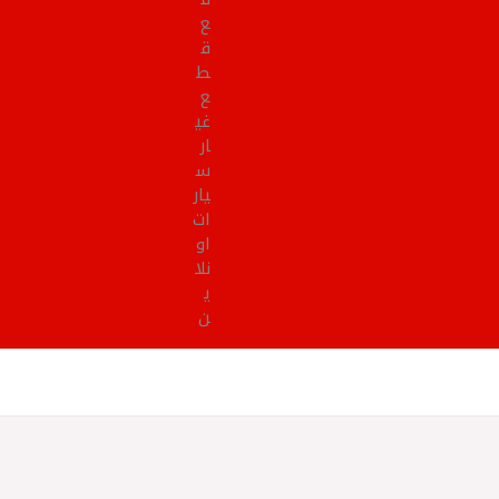
ع
ق
ط
ع
غي
ار
س
يار
ات
او
نلا
ي
ن