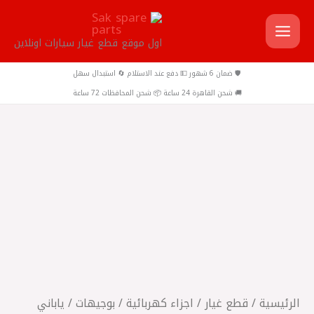
خطي
لى
اول موقع قطع غيار سيارات اونلاين
لمحتوى
🛡️ ضمان 6 شهور 💵 دفع عند الاستلام 🔄 استبدال سهل
🚚 شحن القاهرة 24 ساعة 📦 شحن المحافظات 72 ساعة
كمية
ياباني
NGK
بوجيهات
16
سن
قصير
ليزر
الرئيسية
/
قطع غيار
/
اجزاء كهربائية
/
بوجيهات
/ ياباني