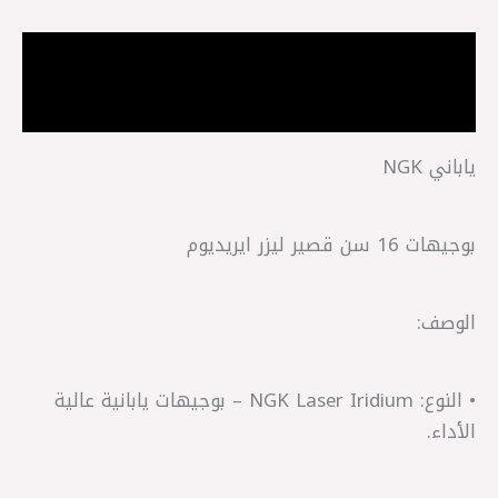
الوصف
مراجعات (0)
ياباني NGK
بوجيهات 16 سن قصير ليزر ايريديوم
الوصف:
• النوع: NGK Laser Iridium – بوجيهات يابانية عالية
الأداء.