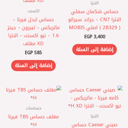
النترا
اكسنت
حساس شكمان سفلي
النترا CN7 – جراند سيراتو
حساس ايدل فيرنا –
( 2B329 ) اصلي MOBIS
ماتريكس – تيبرون – جيتز
1.6 – نيو اكسنت – النترا
EGP
3,400
XD مغلف
إضافة إلى السلة
EGP
585
إضافة إلى السلة
حساسات
النترا
مغلف حساس TBS فيرنا
صيني Caeser حساس