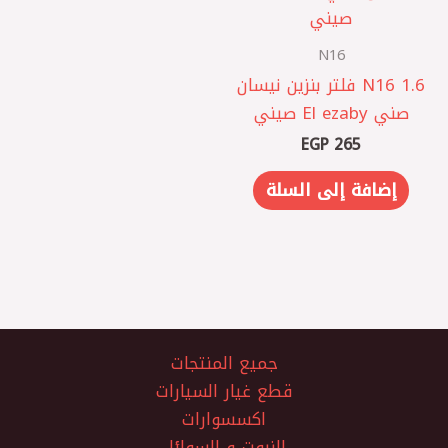
N16
N16 1.6 فلتر بنزين نيسان
صني El ezaby صيني
EGP
265
إضافة إلى السلة
جميع المنتجات
قطع غيار السيارات
اكسسوارات
الزيوت و السوائل