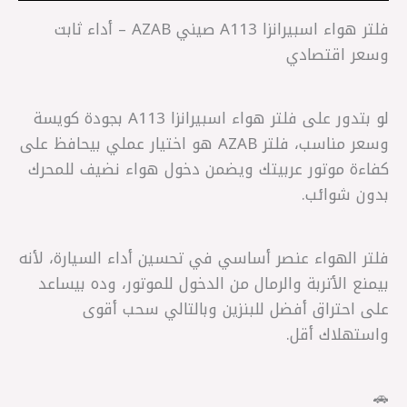
فلتر هواء اسبيرانزا A113 صيني AZAB – أداء ثابت
وسعر اقتصادي
لو بتدور على فلتر هواء اسبيرانزا A113 بجودة كويسة
وسعر مناسب، فلتر AZAB هو اختيار عملي بيحافظ على
كفاءة موتور عربيتك ويضمن دخول هواء نضيف للمحرك
بدون شوائب.
فلتر الهواء عنصر أساسي في تحسين أداء السيارة، لأنه
بيمنع الأتربة والرمال من الدخول للموتور، وده بيساعد
على احتراق أفضل للبنزين وبالتالي سحب أقوى
واستهلاك أقل.
🚗