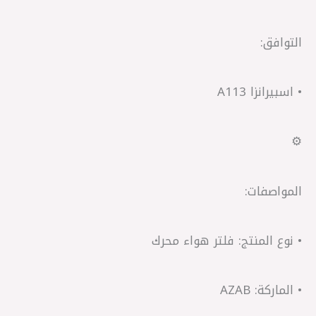
التوافق:
• اسبيرانزا A113
⚙️
المواصفات:
• نوع المنتج: فلتر هواء محرك
• الماركة: AZAB