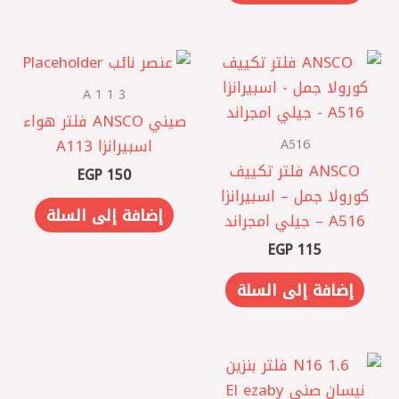
A 1 1 3
صيني ANSCO فلتر هواء
A516
اسبيرانزا A113
ANSCO فلتر تكييف
EGP
150
كورولا جمل – اسبيرانزا
إضافة إلى السلة
A516 – جيلي امجراند
EGP
115
إضافة إلى السلة