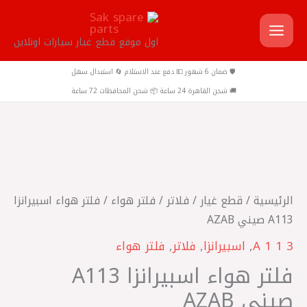
خطي
لى
اول موقع قطع غيار سيارات اونلاين
لمحتوى
🛡️ ضمان 6 شهور 💵 دفع عند الاستلام 🔄 استبدال سهل
🚚 شحن القاهرة 24 ساعة 📦 شحن المحافظات 72 ساعة
كمية
فلتر
هواء
الرئيسية
/
قطع غيار
/
فلاتر
/
فلتر هواء
/ فلتر هواء اسبيرانزا
اسبيرانزا
A113 صيني AZAB
A113
A 1 1 3
,
اسبيرانزا
,
فلاتر
,
فلتر هواء
صيني
فلتر هواء اسبيرانزا A113
AZAB
صيني AZAB