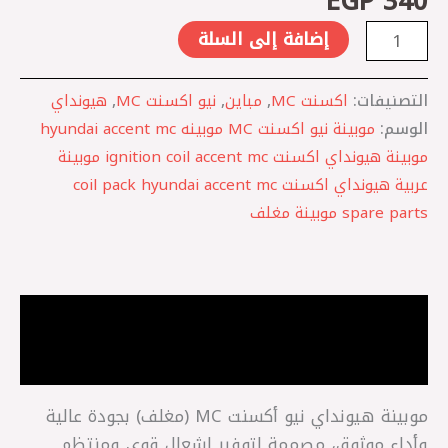
EGP
340
إضافة إلى السلة
التصنيفات:
اكسنت MC
,
مباين
,
نيو اكسنت MC
,
هيونداي
الوسم:
موبينة نيو اكسنت MC موبينه hyundai accent mc
موبينة هيونداي اكسنت ignition coil accent mc موبينة
عربية هيونداي اكسنت coil pack hyundai accent mc
spare parts موبينة مغلف
الوصف
مراجعات (0)
موبينة هيونداي نيو أكسنت MC (مغلف) بجودة عالية
وأداء موثوق، مصممة لتوفير إشعال قوي ومنتظم