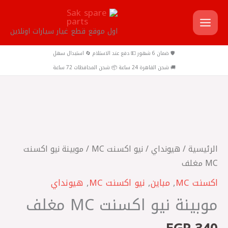
خطي
لى
اول موقع قطع غيار سيارات اونلاين
لمحتوى
🛡️ ضمان 6 شهور 💵 دفع عند الاستلام 🔄 استبدال سهل
🚚 شحن القاهرة 24 ساعة 📦 شحن المحافظات 72 ساعة
كمية
موبينة
نيو
الرئيسية
/
هيونداي
/
نيو اكسنت MC
/ موبينة نيو اكسنت
اكسنت
MC مغلف
MC
اكسنت MC
,
مباين
,
نيو اكسنت MC
,
هيونداي
مغلف
موبينة نيو اكسنت MC مغلف