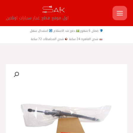
خطي
لى
اول موقع قطع غيار سيارات اونلاين
لمحتوى
ضمان 6 شهور
دفع عند الاستلام
استبدال سهل
شحن القاهرة 24 ساعة
شحن المحافظات 72 ساعة
كمية
مغلف
ماستر
دبرياج
علوي
بالخرطوم
النترا
MD