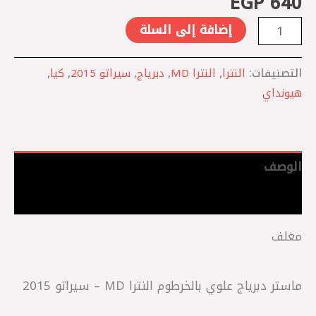
EGP
640
إضافة إلى السلة
التصنيفات:
النترا
,
النترا MD
,
دبرياج
,
سيراتو 2015
,
كيا
,
هيونداي
الوصف
مراجعات (0)
مغلف
ماستر دبرياج علوي بالخرطوم النترا MD – سيراتو 2015