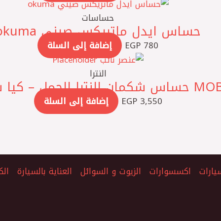
حساسات
حساس ايدل ماتريكس صيني okuma
780
EGP
إضافة إلى السلة
النترا
3,550
EGP
إضافة إلى السلة
يارات
اكسسوارات
الزيوت و السوائل
العناية بالسيارة
الك