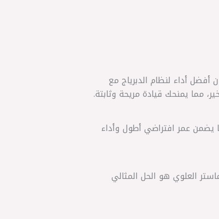
اي النترا HD، مصمم بدقة عالية لضمان أفضل أداء لنظام الدبرياج مع
، مما يمنحك قيادة مريحة وثابتة.
الضغط والتسريب، ما يضمن عمر افتراضي أطول وأداء
ستر العلوي هو الحل المثالي