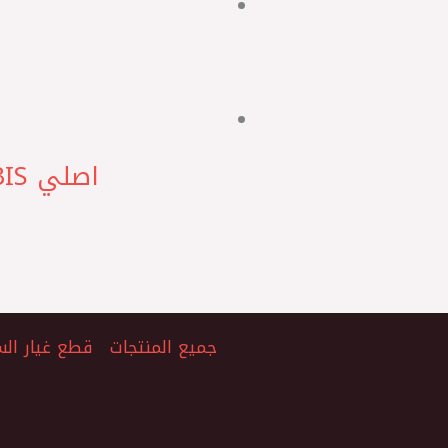
اصلي MOBIS حساس شكمان النترا الجمل – كيا سيراتو K3 ‏H*
جميع المنتجات
قطع غيار الس