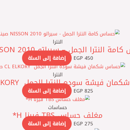
النترا
 النترا الجمل – سيراتو 2010 NISSON صيني
450
EGP
إضافة إلى السلة
النترا
 فيشة سوده النترا الجمل ‏ CL ELKORY صيني
825
EGP
إضافة إلى السلة
حساسات
مغلف حساس TBS فيرنا ‏H*
275
EGP
إضافة إلى السلة