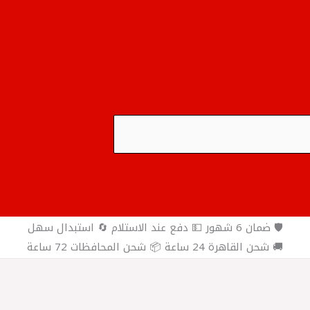
🛡️ ضمان 6 شهور 💵 دفع عند الاستلام 🔄 استبدال سهل
🚚 شحن القاهرة 24 ساعة 📦 شحن المحافظات 72 ساعة