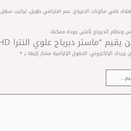
تهلاك باقي مكونات الدبرياج، عمر افتراضي طويل، تركيب سهل 
س ونظام الدبرياج بأعلى جودة ممكنة.
م “ماستر دبرياج علوي النترا HD كوري – Valeo”
 بريدك الإلكتروني.
الحقول الإلزامية مشار إليها بـ
*