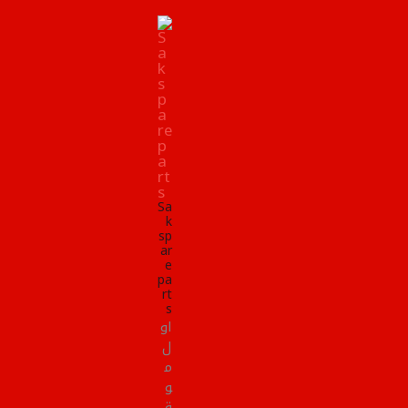
Sa
k
sp
ar
e
pa
rt
s
او
ل
م
و
ق