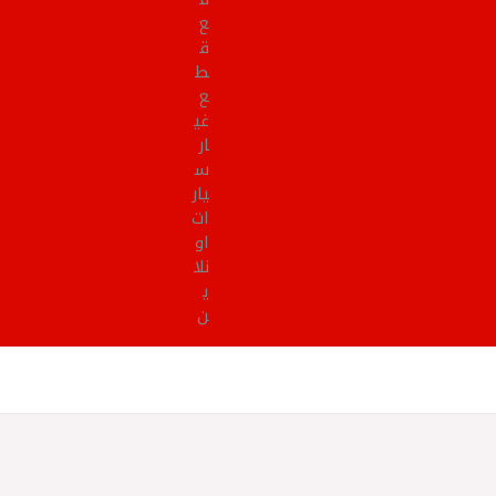
ع
ق
ط
ع
غي
ار
س
يار
ات
او
نلا
ي
ن