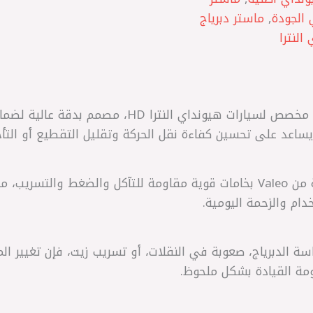
 الجودة
,
ماستر دبرياج
النترا
ماستر دبرياج علوي Valeo كوري أصلي مخصص لسيارات هيوند
اعد على تحسين كفاءة نقل الحركة وتقليل التقطيع أو التأخير
يتميز هذا الماستر بجودة تصنيع كورية من Valeo بخامات قوية مقاومة للتآكل و
 والزحمة اليومية.
لدبرياج، صعوبة في النقلات، أو تسريب زيت، فإن تغيير الما
مة القيادة بشكل ملحوظ.