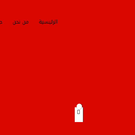
خطي
لى
لمحتوى
الرئيسية
من نحن
جم
Products
search