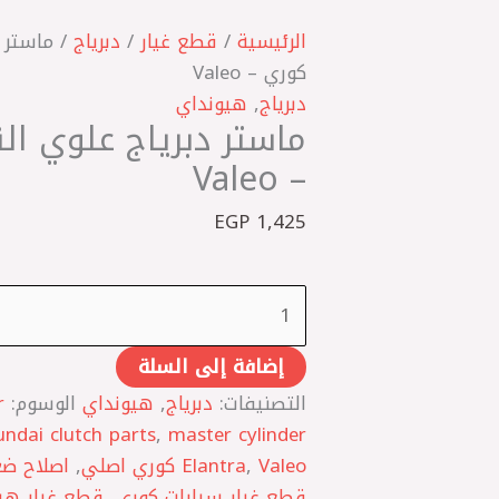
كمية
ماستر
الرئيسية
/
قطع غيار
/
دبرياج
دبرياج
كوري – Valeo
علوي
دبرياج
,
هيونداي
النترا
HD
– Valeo
كوري
EGP
1,425
-
Valeo
إضافة إلى السلة
التصنيفات:
دبرياج
,
هيونداي
الوسوم:
r
ndai clutch parts
,
master cylinder
Valeo كوري اصلي
,
Elantra
,
اصلاح ضع
قطع غيار سيارات كوري
,
قطع غيار هي