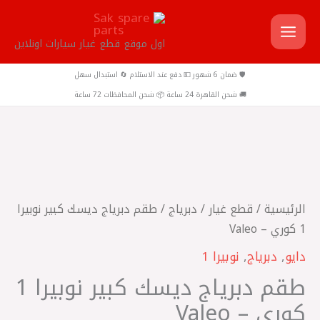
خطي
لى
اول موقع قطع غيار سيارات اونلاين
لمحتوى
🛡️ ضمان 6 شهور 💵 دفع عند الاستلام 🔄 استبدال سهل
🚚 شحن القاهرة 24 ساعة 📦 شحن المحافظات 72 ساعة
كمية
طقم
دبرياج
الرئيسية
/
قطع غيار
/
دبرياج
/ طقم دبرياج ديسك كبير نوبيرا
ديسك
1 كوري – Valeo
كبير
دايو
,
دبرياج
,
نوبيرا 1
نوبيرا
طقم دبرياج ديسك كبير نوبيرا 1
1
كوري
كوري – Valeo