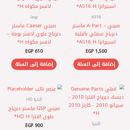
A516
بوما
صيني – A-Part ماستر
صيني Caeser ماستر
دبرياج سفلي بالبليه
دبرياج علوي لانسر بومة –
اسبيرانزا A516 H*
لانسر مكواه H*
EGP
610
EGP
1,500
إضافة إلى السلة
إضافة إلى السلة
النترا HD
صيني GSP ماستر دبرياج
علوي النترا HD H*
النترا
EGP
900