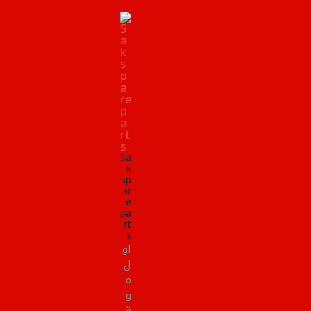
Sa
k
sp
ar
e
pa
rt
s
او
ل
م
و
ق