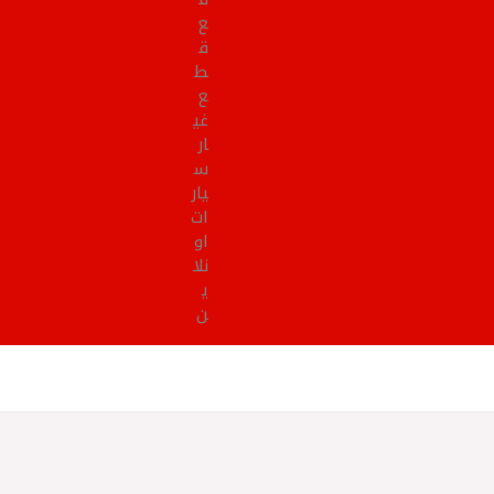
ع
ق
ط
ع
غي
ار
س
يار
ات
او
نلا
ي
ن