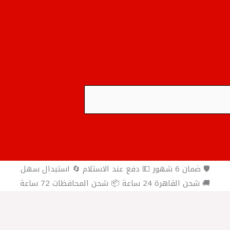
🛡️ ضمان 6 شهور 💵 دفع عند الاستلام 🔄 استبدال سهل
🚚 شحن القاهرة 24 ساعة 📦 شحن المحافظات 72 ساعة