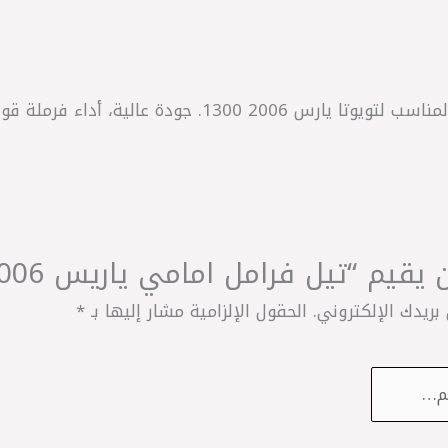
اشترِ تيل فرامل أمامي HI-Q الكوري المناسب لتويوتا يارس 06
“تيل فرامل امامي ياريس 2006 1300 كوري – HI-Q”
بريدك الإلكتروني.
الحقول الإلزامية مشار إليها بـ
*