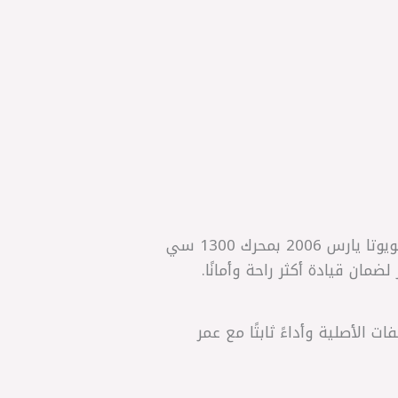
احصل على أداء فرملة آمن وموثوق مع تيل الفرامل الأمامي HI-Q الكوري المصمم خصيصًا لسيارة تويوتا يارس 2006 بمحرك 1300 سي
مان قيادة أكثر راحة وأمانًا.
فات الأصلية وأداءً ثابتًا مع عمر