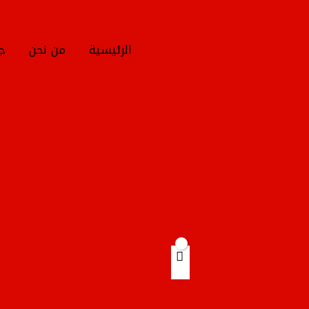
خطي
لى
لمحتوى
الرئيسية
من نحن
جم
Products
search