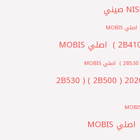
حساس شكمان علوي 6 طرف تربو توسان 2020 – سبورتاج 2020 ( 2B500 ) ( 2B530