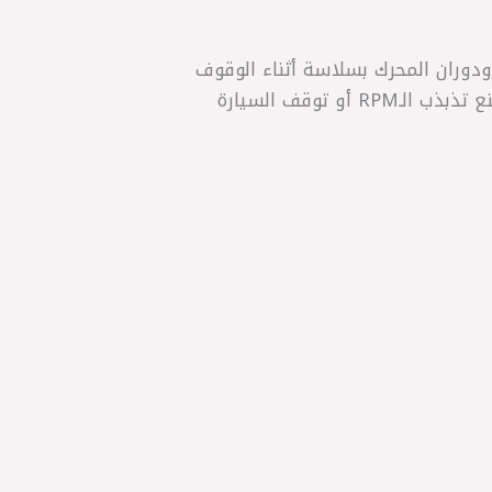
لسلانسيه ودوران المحرك بسلاسة أثناء الوقوف
أو التشغيل بدون ضغط على البنزين. الحساس يتحكم بدقة في كمية الهواء الداخلة للمحرك، مما يمنع تذبذب الـRPM أو توقف السيارة