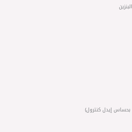
بنزين
ة بحساس إيدل كنترول)