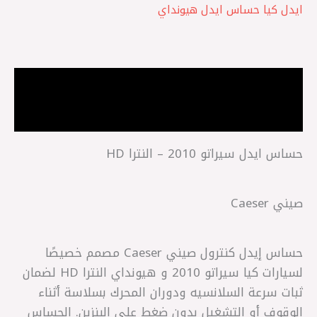
ايدل كيا حساس ايدل هيونداي
الوصف
مراجعات (0)
حساس ايدل سيراتو 2010 – النترا HD
صيني Caeser
حساس إيدل كنترول صيني Caeser مصمم خصيصًا
لسيارات كيا سيراتو 2010 و هيونداي النترا HD لضمان
ثبات سرعة السلانسيه ودوران المحرك بسلاسة أثناء
الوقوف أو التشغيل بدون ضغط على البنزين. الحساس