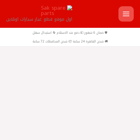
خطي
لى
اول موقع قطع غيار سيارات اونلاين
لمحتوى
🛡️ ضمان 6 شهور 💵 دفع عند الاستلام 🔄 استبدال سهل
🚚 شحن القاهرة 24 ساعة 📦 شحن المحافظات 72 ساعة
كمية
حساس
ايدل
سيراتو
2010
-
النترا
HD