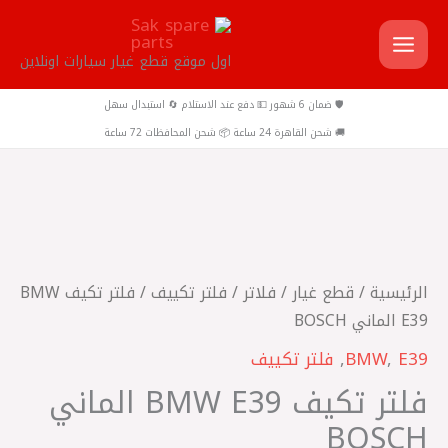
خطي
لى
اول موقع قطع غيار سيارات اونلاين
لمحتوى
🛡️ ضمان 6 شهور 💵 دفع عند الاستلام 🔄 استبدال سهل
🚚 شحن القاهرة 24 ساعة 📦 شحن المحافظات 72 ساعة
كمية
فلتر
تكيف
الرئيسية
/
قطع غيار
/
فلاتر
/
فلتر تكييف
/ فلتر تكيف BMW
BMW
E39 الماني BOSCH
E39
E39
,
BMW
,
فلتر تكييف
الماني
فلتر تكيف BMW E39 الماني
BOSCH
BOSCH