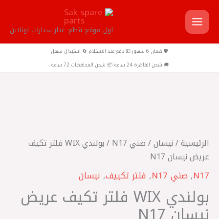
خطي
لى
اول موقع قطع غيار سيارات اونلاين
لمحتوى
🛡️ ضمان 6 شهور 💵 دفع عند الاستلام 🔄 استبدال سهل
🚚 شحن القاهرة 24 ساعة 📦 شحن المحافظات 72 ساعة
كمية
بولندي
WIX
الرئيسية
/
نيسان
/
صني N17
/ بولندي WIX فلتر تكيف
فلتر
عريض نيسان N17
تكيف
N17
,
صني N17
,
فلتر تكييف
,
نيسان
عريض
بولندي WIX فلتر تكيف عريض
نيسان
N17
نيسان N17