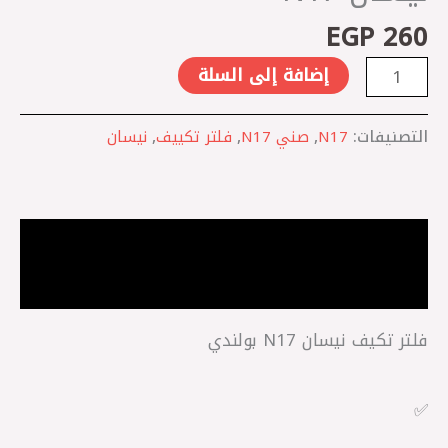
EGP
260
إضافة إلى السلة
التصنيفات:
N17
,
صني N17
,
فلتر تكييف
,
نيسان
الوصف
مراجعات (0)
فلتر تكيف نيسان N17 بولندي
✅