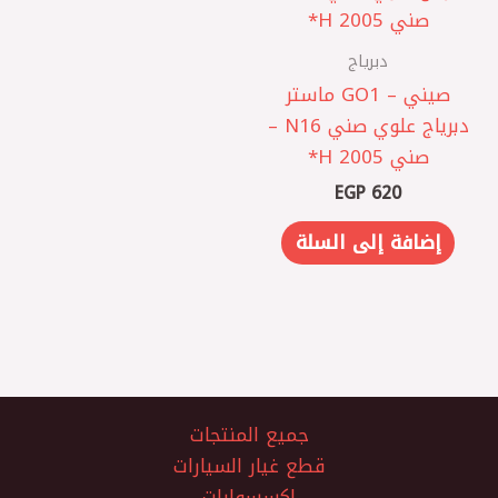
دبرياج
صيني – GO1 ماستر
دبرياج علوي صني N16 –
صني 2005 H*
EGP
620
إضافة إلى السلة
جميع المنتجات
قطع غيار السيارات
اكسسوارات