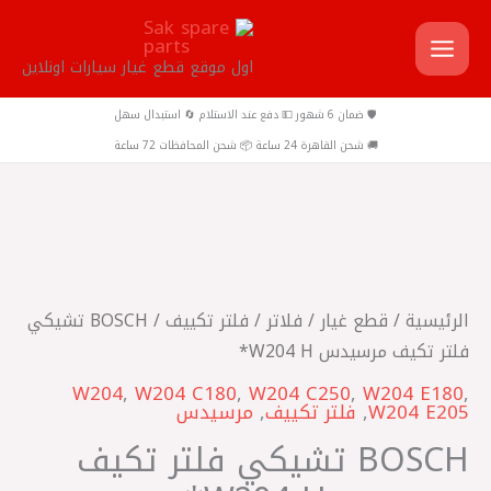
خطي
لى
اول موقع قطع غيار سيارات اونلاين
لمحتوى
🛡️ ضمان 6 شهور 💵 دفع عند الاستلام 🔄 استبدال سهل
🚚 شحن القاهرة 24 ساعة 📦 شحن المحافظات 72 ساعة
كمية
BOSCH
تشيكي
الرئيسية
/
قطع غيار
/
فلاتر
/
فلتر تكييف
/ BOSCH تشيكي
فلتر
فلتر تكيف مرسيدس W204 H*
تكيف
W204
,
W204 C180
,
W204 C250
,
W204 E180
,
مرسيدس
W204 E205
,
فلتر تكييف
,
مرسيدس
W204
BOSCH تشيكي فلتر تكيف
H*