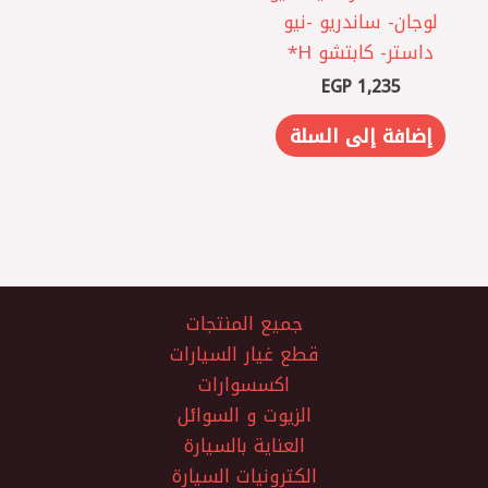
لوجان- ساندريو -نيو
داستر- كابتشو H*
EGP
1,235
إضافة إلى السلة
جميع المنتجات
قطع غيار السيارات
اكسسوارات
الزيوت و السوائل
العناية بالسيارة
الكترونيات السيارة