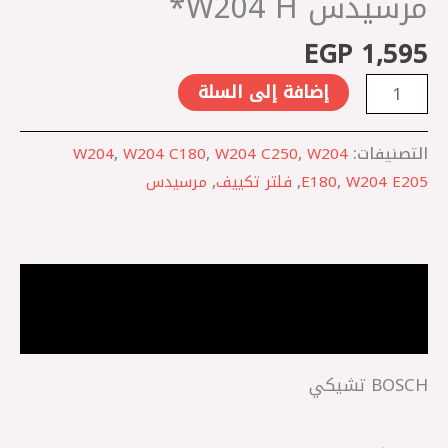
مرسيدس W204 H*
EGP
1,595
إضافة إلى السلة
التصنيفات:
W204
,
W204 C250
,
W204 C180
,
W204
W204 E205
,
E180
,
فلتر تكييف
,
مرسيدس
الوصف
مراجعات (0)
BOSCH تشيكي