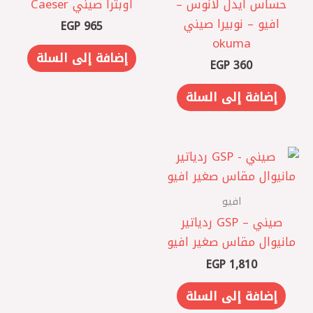
حساس ايدل لانوس –
اوبترا صيني Caeser
افيو – نوبيرا صيني
EGP
965
okuma
إضافة إلى السلة
EGP
360
إضافة إلى السلة
افيو
صيني – GSP ردياتير
مانيوال مقاس صغير افيو
EGP
1,810
إضافة إلى السلة