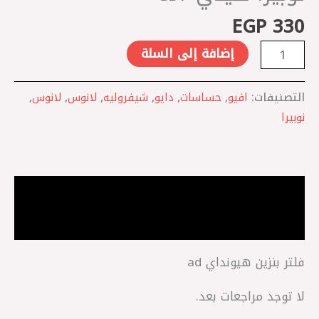
صيني
EGP
330
CIT
إضافة إلى السلة
التصنيفات:
افيو
,
حساسات
,
دايو
,
شيفروليه
,
لانوس
,
لانوس
,
نوبيرا
الوصف
مراجعات (0)
فلتر بنزين هيونداي ad
لا توجد مراجعات بعد.