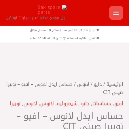
خطي
لى
اول موقع قطع غيار سيارات اونلاين
لمحتوى
🛡️ ضمان 6 شهور 💵 دفع عند الاستلام 🔄 استبدال سهل
🚚 شحن القاهرة 24 ساعة 📦 شحن المحافظات 72 ساعة
كمية
حساس
ايدل
الرئيسية
/
دايو
/
لانوس
/ حساس ايدل لانوس – افيو – نوبيرا
لانوس
صيني CIT
-
افيو
,
حساسات
,
دايو
,
شيفروليه
,
لانوس
,
لانوس
,
نوبيرا
افيو
حساس ايدل لانوس – افيو –
-
نوبيرا
نوبيرا صيني CIT