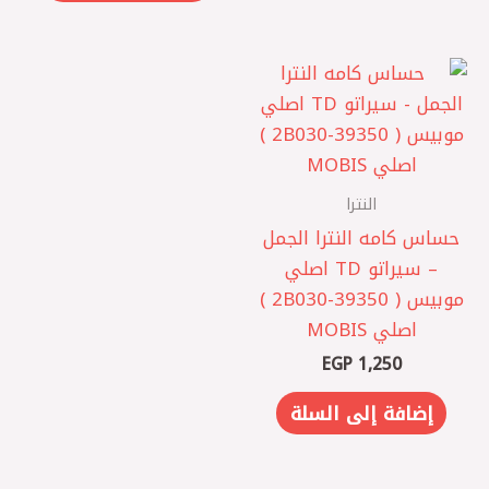
النترا
حساس كامه النترا الجمل
– سيراتو TD اصلي
موبيس ( 2B030-39350 )
اصلي MOBIS
EGP
1,250
إضافة إلى السلة