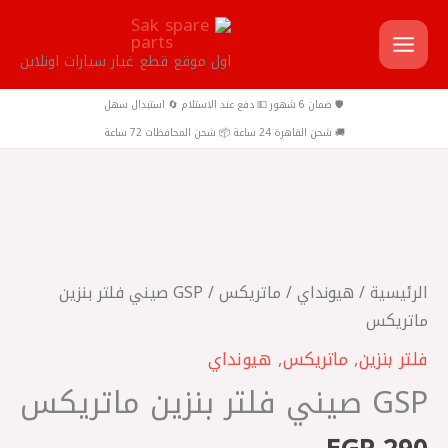
خطي
لى
اول موقع قطع غيار سيارات اونلاين
لمحتوى
🛡️ ضمان 6 شهور 💵 دفع عند الاستلام 🔄 استبدال سهل
🚚 شحن القاهرة 24 ساعة 📦 شحن المحافظات 72 ساعة
كمية
GSP
صيني
الرئيسية
/
هيونداي
/
ماتريكس
/ GSP صيني فلتر بنزين
فلتر
ماتريكس
بنزين
فلتر بنزين
,
ماتريكس
,
هيونداي
ماتريكس
GSP صيني فلتر بنزين ماتريكس