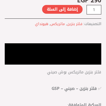
EGP
290
إضافة إلى السلة
التصنيفات:
فلتر بنزين
,
ماتريكس
,
هيونداي
الوصف
مراجعات (0)
فلتر بنزين ماتريكس بوش صيني
✅
فلتر بنزين – صيني – GSP
المركبة المتوافقة
: