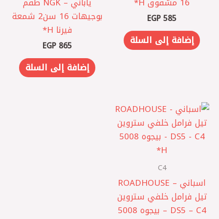
16 مشقوق H*
ياباني – NGK طقم
بوجيهات 16 سن2 شمعة
EGP
585
فيرنا H*
إضافة إلى السلة
EGP
865
إضافة إلى السلة
C4
اسباني – ROADHOUSE
تيل فرامل خلفي ستروين
DS5 – C4 – بيجوه 5008