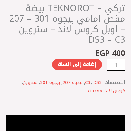
301
تركي – TEKNOROT بيضة
-
مقص امامي بيجوه 301 – 207
207
– اوبل كروس لاند – ستروين
-
اوبل
DS3 – C3
كروس
EGP
400
لاند
-
إضافة إلى السلة
ستروين
DS3
التصنيفات:
DS3
,
C3
,
بيجوه 207
,
بيجوه 301
,
ستروين
,
-
كروس لاند
,
مقصات
C3
الوصف