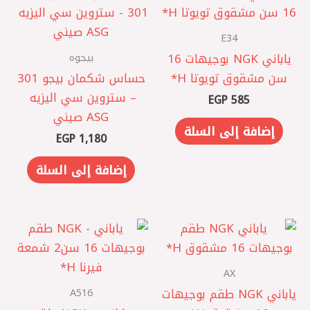
E34
بيجوه
ياباني NGK بوجيهات 16
سن مشقوق تويوتا H*
حساس شكمان بيجو 301
– ستروين سي اليزيه ‏
EGP
585
ASG صيني
إضافة إلى السلة
EGP
1,180
إضافة إلى السلة
AX
A516
ياباني NGK طقم بوجيهات