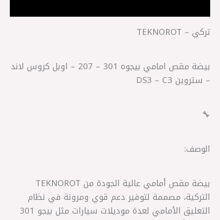
مراجعات (0)
تركي – TEKNOROT
بيضة مقص امامي بيجوه 301 – 207 – اوبل كروس لاند
– ستروين DS3 – C3
🔧
الوصف:
بيضة مقص أمامي عالية الجودة من TEKNOROT
التركية، مصممة لتوفير دعم قوي ومرونة في نظام
التعليق الأمامي لعدة موديلات سيارات مثل بيجو 301