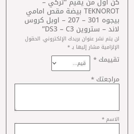
كن أول من يقيم “تركي –
TEKNOROT بيضة مقص امامي
بيجوه 301 – 207 – اوبل كروس
لاند – ستروين DS3 – C3”
لن يتم نشر عنوان بريدك الإلكتروني.
الحقول
الإلزامية مشار إليها بـ
*
تقييمك
*
مراجعتك
*
الاسم
*