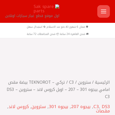
خطي
لى
اول موقع قطع غيار سيارات اونلاين
لمحتوى
🛡️ ضمان 6 شهور 💵 دفع عند الاستلام 🔄 استبدال سهل
🚚 شحن القاهرة 24 ساعة 📦 شحن المحافظات 72 ساعة
كمية
تركي
-
TEKNOROT
الرئيسية
/
ستروين
/
C3
/ تركي – TEKNOROT بيضة مقص
بيضة
امامي بيجوه 301 – 207 – اوبل كروس لاند – ستروين DS3 –
مقص
C3
امامي
DS3
,
C3
,
بيجوه 207
,
بيجوه 301
,
ستروين
,
كروس لاند
,
بيجوه
مقصات