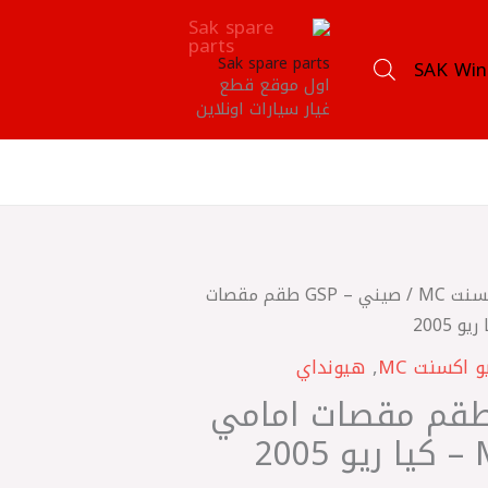
Sak spare parts
SAK Win
اول موقع قطع
غيار سيارات اونلاين
سنت MC
/ صيني – GSP طقم مقصات
و اكسنت MC
,
هيونداي
ني – GSP طقم مقصات امامي