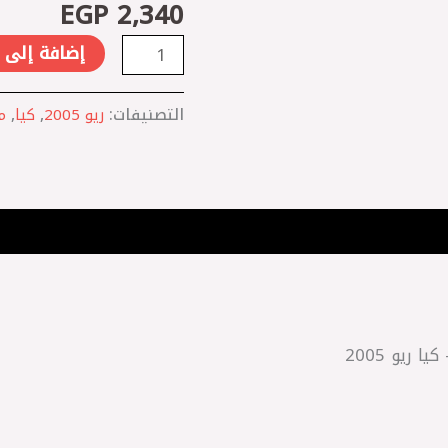
EGP
2,340
نيو
اكسنت
إضافة إلى 
MC
-
التصنيفات:
ريو 2005
,
كيا
,
م
كيا
ريو
2005