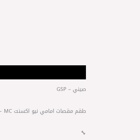
الوصف
مراجعات (0)
صيني – GSP
طقم مقصات امامي نيو اكسنت MC – كيا ريو 2005
🔧