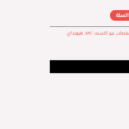
السلة
قصات
,
نيو اكسنت MC
,
هيونداي