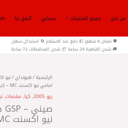
من نحن
جميع المنتجات
حسابي
أتصل بنا
ch
🛡️ ضمان 6 شهور 💵 دفع عند الاستلام 🔄 استبدال سهل
🚚 شحن القاهرة 24 ساعة 📦 شحن المحافظات 72 ساعة
كمية
الرئيسية
/
هيونداي
/
نيو اك
صيني
امامي نيو اكسنت MC – كيا ريو 2005
-
ريو 2005
,
كيا
,
مقصات
,
ني
GSP
صي
طقم
نيو اكسنت MC – كيا ريو 2005
مقصات
امامي