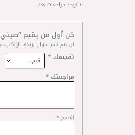
لا توجد مراجعات بعد.
كن أول من يقيم “صيني – GSP طقم مقصات امامي نيو اكسنت MC – كيا ري
لن يتم نشر عنوان بريدك الإلكتروني
تقييمك
*
مراجعتك
*
الاسم
*