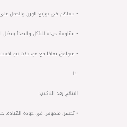
• يساهم في توزيع الوزن والحمل على 
• مقاومة جيدة للتآكل والصدأ بفضل ا
• متوافق تمامًا مع موديلات نيو اكسنت MC وكيا ريو 2005 لضمان ملاءمة وتركيب 
📈
النتائج بعد التركيب:
• تحسن ملموس في جودة القيادة، خصوص