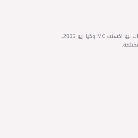
طقم مقصات أمامي عالي الجودة من شركة GSP الصينية، مخصص لنظام التعليق الأمامي في سيارات نيو اكسنت MC وكيا ريو 2005.
ختلفة.