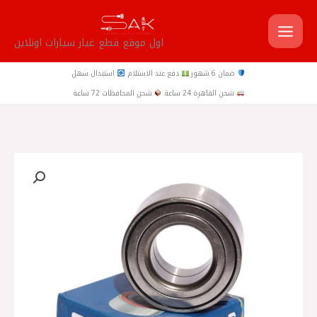
خطي
لى
اول موقع قطع غيار سيارات اونلاين
لمحتوى
ضمان 6 شهور
دفع عند الاستلام
استبدال سهل
شحن القاهرة 24 ساعة
شحن المحافظات 72 ساعة
كمية
صيني
-
GSP
بلية
عجل
امامي
صني