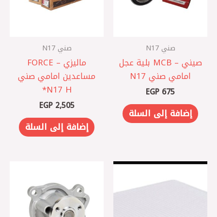
صني N17
صني N17
صيني – MCB بلية عجل
ماليزي – FORCE
امامي صني N17
مساعدين امامي صني
N17 H*
EGP
675
EGP
2,505
إضافة إلى السلة
إضافة إلى السلة