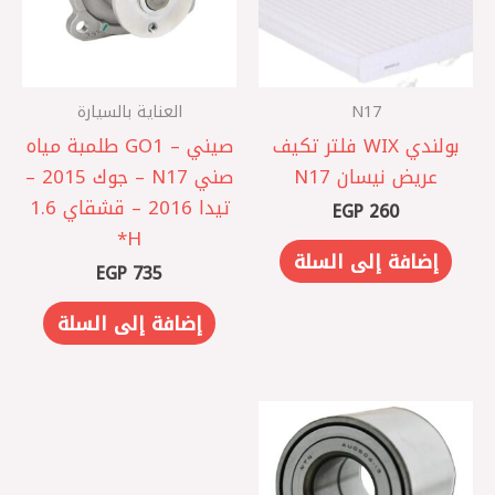
N17
العناية بالسيارة
بولندي WIX فلتر تكيف
صيني – GO1 طلمبة مياه
عريض نيسان N17
صني N17 – جوك 2015 –
تيدا 2016 – قشقاي 1.6
EGP
260
H*
إضافة إلى السلة
EGP
735
إضافة إلى السلة