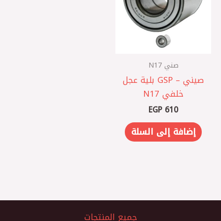
صني N17
صيني – GSP بلية عجل
خلفي N17
EGP
610
إضافة إلى السلة
جميع المنتجات