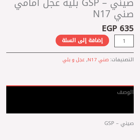
صيني – GSP بلية عجل امامي
صني N17
EGP
635
إضافة إلى السلة
التصنيفات:
صني N17
,
عجل و بلي
الوصف
مراجعات (0)
صيني – GSP