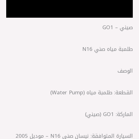
مراجعات (0)
صيني – GO1
طلمبة مياه صني N16
الوصف
القطعة: طلمبة مياه (Water Pump)
الماركة: GO1 (صيني)
السيارة المتوافقة: نيسان صني N16 – موديل 2005