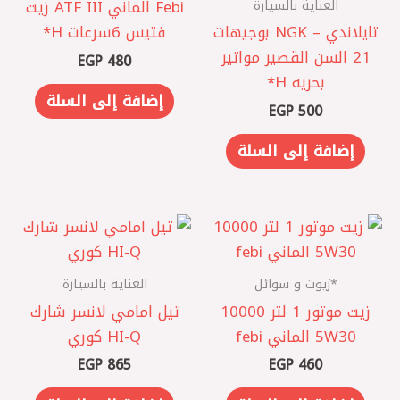
العناية بالسيارة
‏Febi الماني ATF III زيت
تايلاندي – NGK بوجيهات
فتيس 6سرعات H*
21 السن القصير مواتير
EGP
480
بحريه H*
إضافة إلى السلة
EGP
500
إضافة إلى السلة
*زيوت و سوائل
العناية بالسيارة
زيت موتور 1 لتر 10000
تيل امامي لانسر شارك
5W30 الماني febi
HI-Q كوري
EGP
865
EGP
460