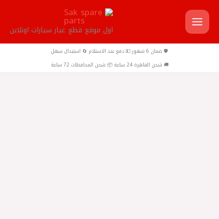
خطي
لى
اول موقع قطع غيار سيارات اونلاين
لمحتوى
🛡️ ضمان 6 شهور 💵 دفع عند الاستلام 🔄 استبدال سهل
🚚 شحن القاهرة 24 ساعة 📦 شحن المحافظات 72 ساعة
كمية
صيني
-
GO1
طلمبة
مياه
صني
N16-